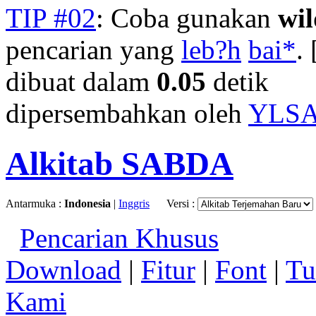
TIP #02
: Coba gunakan
wi
pencarian yang
leb?h
bai*
. 
dibuat dalam
0.05
detik
dipersembahkan oleh
YLS
Alkitab SABDA
Antarmuka :
Indonesia
|
Inggris
Versi :
Pencarian Khusus
Download
|
Fitur
|
Font
|
Tu
Kami