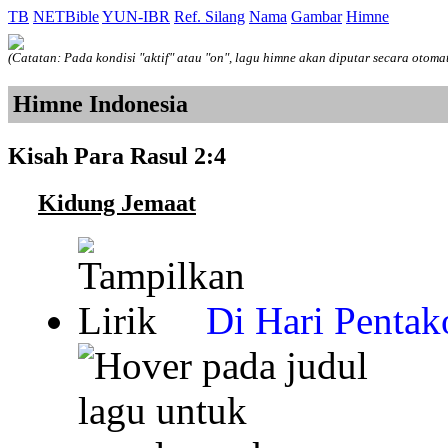
TB
NETBible
YUN-IBR
Ref. Silang
Nama
Gambar
Himne
(Catatan: Pada kondisi "aktif" atau "on", lagu himne akan diputar secara otoma
Himne Indonesia
Kisah Para Rasul 2:4
Kidung Jemaat
Di Hari Pentak