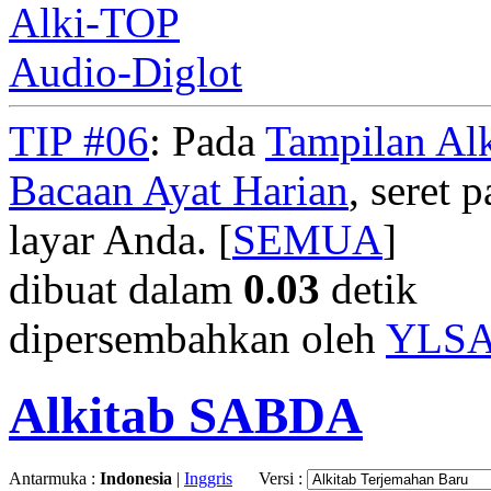
Alki-TOP
Audio-Diglot
TIP #06
: Pada
Tampilan Alk
Bacaan Ayat Harian
, seret
layar Anda. [
SEMUA
]
dibuat dalam
0.03
detik
dipersembahkan oleh
YLS
Alkitab SABDA
Antarmuka :
Indonesia
|
Inggris
Versi :