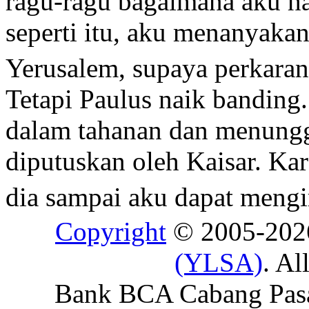
ragu-ragu bagaimana aku h
seperti itu, aku menanyakan
Yerusalem, supaya perkara
Tetapi Paulus naik banding. 
dalam tahanan dan menungg
diputuskan oleh Kaisar. K
dia sampai aku dapat mengi
Copyright
© 2005-20
(YLSA)
. Al
Bank BCA Cabang Pasar