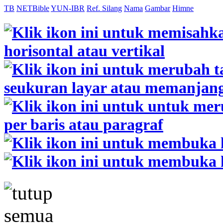
TB
NETBible
YUN-IBR
Ref. Silang
Nama
Gambar
Himne