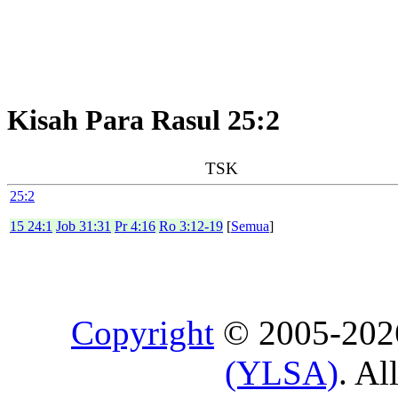
Kisah Para Rasul 25:2
TSK
25:2
15 24:1
Job 31:31
Pr 4:16
Ro 3:12-19
[
Semua
]
Copyright
© 2005-20
(YLSA)
. Al