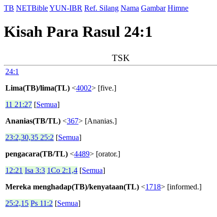
TB
NETBible
YUN-IBR
Ref. Silang
Nama
Gambar
Himne
Kisah Para Rasul 24:1
TSK
24:1
Lima(TB)/lima(TL)
<
4002
> [five.]
11 21:27
[
Semua
]
Ananias(TB/TL)
<
367
> [Ananias.]
23:2,30,35 25:2
[
Semua
]
pengacara(TB/TL)
<
4489
> [orator.]
12:21
Isa 3:3
1Co 2:1,4
[
Semua
]
Mereka menghadap(TB)/kenyataan(TL)
<
1718
> [informed.]
25:2,15
Ps 11:2
[
Semua
]