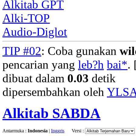
Alkitab GPT
Alki-TOP
Audio-Diglot
TIP #02
: Coba gunakan
wi
pencarian yang
leb?h
bai*
. 
dibuat dalam
0.03
detik
dipersembahkan oleh
YLS
Alkitab SABDA
Antarmuka :
Indonesia
|
Inggris
Versi :