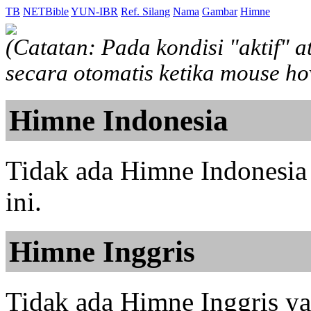
TB
NETBible
YUN-IBR
Ref. Silang
Nama
Gambar
Himne
(Catatan: Pada kondisi "aktif" 
secara otomatis ketika mouse h
Himne Indonesia
Tidak ada Himne Indonesia 
ini.
Himne Inggris
Tidak ada Himne Inggris yan