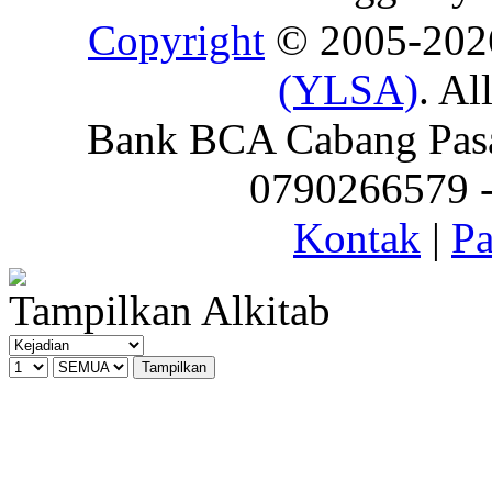
Copyright
© 2005-20
(YLSA)
. Al
Bank BCA Cabang Pasar
0790266579 - 
Kontak
|
Pa
Tampilkan Alkitab