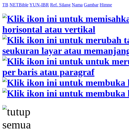
TB
NETBible
YUN-IBR
Ref. Silang
Nama
Gambar
Himne