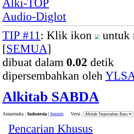
Alki-TOP
Audio-Diglot
TIP #11
: Klik ikon
untuk 
[
SEMUA
]
dibuat dalam
0.02
detik
dipersembahkan oleh
YLS
Alkitab SABDA
Antarmuka :
Indonesia
|
Inggris
Versi :
Pencarian Khusus