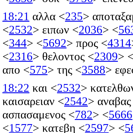
18:21
αλλα
<
235
>
αποταξα
<
2532
>
ειπων
<
2036
>
<
56
<
344
>
<
5692
>
προς
<
4314
<
2316
>
θελοντος
<
2309
>
απο
<
575
>
της
<
3588
>
εφε
18:22
και
<
2532
>
κατελθω
καισαρειαν
<
2542
>
αναβα
ασπασαμενος
<
782
>
<
5666
<
1577
>
κατεβη
<
2597
>
<
5