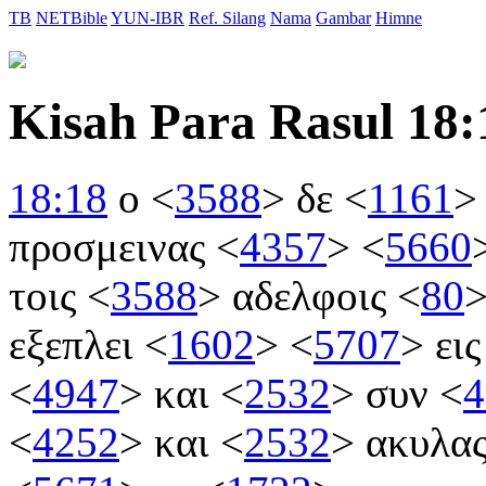
TB
NETBible
YUN-IBR
Ref. Silang
Nama
Gambar
Himne
Kisah Para Rasul 18:
18:18
ο
<
3588
>
δε
<
1161
>
προσμεινας
<
4357
>
<
5660
τοις
<
3588
>
αδελφοις
<
80
εξεπλει
<
1602
>
<
5707
>
ει
<
4947
>
και
<
2532
>
συν
<
4
<
4252
>
και
<
2532
>
ακυλα