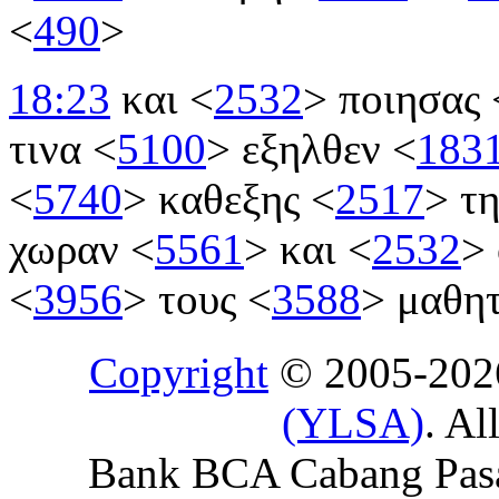
<
490
>
18:23
και
<
2532
>
ποιησας
τινα
<
5100
>
εξηλθεν
<
183
<
5740
>
καθεξης
<
2517
>
τ
χωραν
<
5561
>
και
<
2532
>
<
3956
>
τους
<
3588
>
μαθη
Copyright
© 2005-20
(YLSA)
. Al
Bank BCA Cabang Pasar