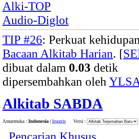
Alki-TOP
Audio-Diglot
TIP #26
: Perkuat kehidupan
Bacaan Alkitab Harian
. [
S
dibuat dalam
0.03
detik
dipersembahkan oleh
YLS
Alkitab SABDA
Antarmuka :
Indonesia
|
Inggris
Versi :
Pencarian Khusus