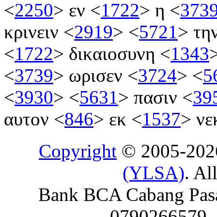
<
2250
>
εν
<
1722
>
η
<
373
κρινειν
<
2919
>
<
5721
>
τη
<
1722
>
δικαιοσυνη
<
1343
<
3739
>
ωρισεν
<
3724
>
<
5
<
3930
>
<
5631
>
πασιν
<
39
αυτον
<
846
>
εκ
<
1537
>
νε
Copyright
© 2005-20
(YLSA)
. Al
Bank BCA Cabang Pasar
0790266579 - 