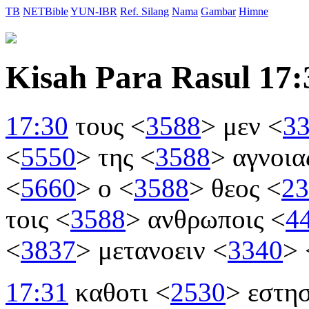
TB
NETBible
YUN-IBR
Ref. Silang
Nama
Gambar
Himne
Kisah Para Rasul 17:
17:30
τους
<
3588
>
μεν
<
3
<
5550
>
της
<
3588
>
αγνοια
<
5660
>
ο
<
3588
>
θεος
<
23
τοις
<
3588
>
ανθρωποις
<
4
<
3837
>
μετανοειν
<
3340
>
17:31
καθοτι
<
2530
>
εστη