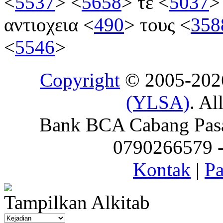
<
5537
>
<
5658
>
τε
<
5037
>
αντιοχεια
<
490
>
τους
<
358
<
5546
>
Copyright
© 2005-20
(YLSA)
. Al
Bank BCA Cabang Pasar
0790266579 - 
Kontak
|
Pa
Tampilkan Alkitab