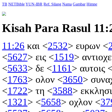
TB
NETBible
YUN-IBR
Ref. Silang
Nama
Gambar
Himne
Kisah Para Rasul 11:
11:26
και
<
2532
>
ευρων
<
<
5627
>
εις
<
1519
>
αντιοχ
<
5633
>
δε
<
1161
>
αυτοις
<
1763
>
ολον
<
3650
>
συνα
<
1722
>
τη
<
3588
>
εκκλησ
<
1321
>
<
5658
>
οχλον
<
37