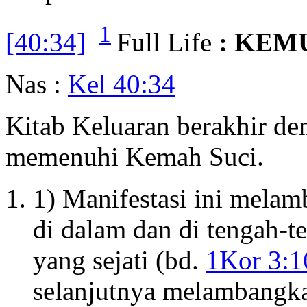
1
[40:34]
Full Life
: KEM
Nas :
Kel 40:34
Kitab Keluaran berakhir d
memenuhi Kemah Suci.
1) Manifestasi ini mela
di dalam dan di tengah-t
yang sejati (bd.
1Kor 3:1
selanjutnya melambangka