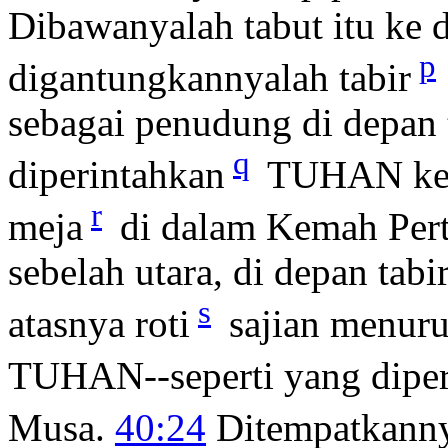
Dibawanyalah tabut itu ke
p
digantungkannyalah tabir
sebagai penudung di depan 
q
diperintahkan
TUHAN ke
r
meja
di dalam Kemah Pert
sebelah utara, di depan tabir
s
atasnya roti
sajian menuru
TUHAN--seperti yang diper
Musa.
40:24
Ditempatkanny