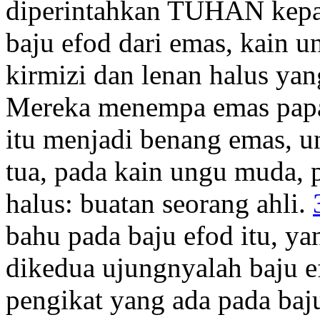
diperintahkan TUHAN kep
baju efod dari emas, kain 
kirmizi dan lenan halus ya
Mereka menempa emas papa
itu menjadi benang emas, u
tua, pada kain ungu muda, 
halus: buatan seorang ahli.
bahu pada baju efod itu, y
dikedua ujungnyalah baju e
pengikat yang ada pada baju