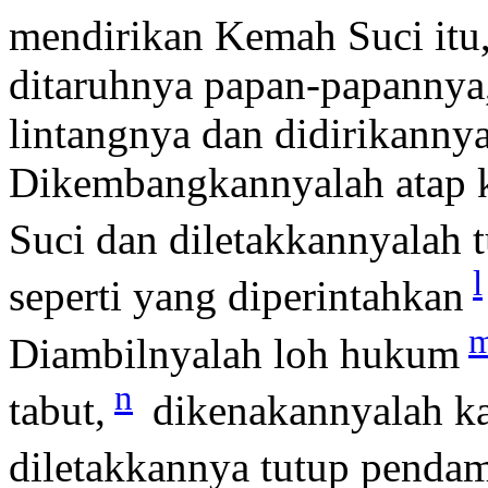
mendirikan Kemah Suci itu,
ditaruhnya papan-papannya
lintangnya dan didirikanny
Dikembangkannyalah atap
Suci dan diletakkannyalah 
l
seperti yang diperintahkan
Diambilnyalah loh hukum
n
tabut,
dikenakannyalah ka
diletakkannya tutup penda