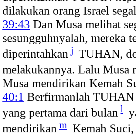
dilakukan orang Israel sega
39:43
Dan Musa melihat sega
sesungguhnyalah, mereka t
j
diperintahkan
TUHAN, dem
melakukannya. Lalu Musa 
Musa mendirikan Kemah S
40:1
Berfirmanlah TUHAN 
l
yang pertama dari bulan
y
m
mendirikan
Kemah Suci,