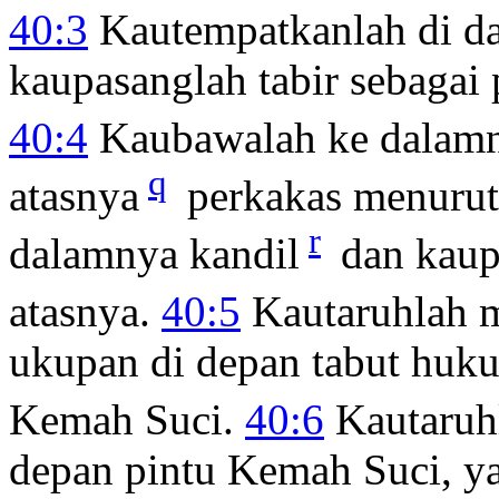
40:3
Kautempatkanlah di d
kaupasanglah tabir sebagai 
40:4
Kaubawalah ke dalam
q
atasnya
perkakas menurut
r
dalamnya kandil
dan kaup
atasnya.
40:5
Kautaruhlah 
ukupan di depan tabut huku
Kemah Suci.
40:6
Kautaruh
depan pintu Kemah Suci, y