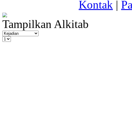
Kontak
|
Pa
Tampilkan Alkitab