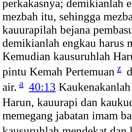
perkakasnya; demikianlah 
mezbah itu, sehingga mezb
kauurapilah bejana pembasu
demikianlah engkau harus
Kemudian kausuruhlah Haru
z
pintu Kemah Pertemuan
d
a
air.
40:13
Kaukenakanlah 
Harun, kauurapi dan kauku
memegang jabatan imam b
kausuruhlah mendekat dan 