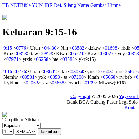
TB
NETBible
YUN-IBR
Ref. Silang
Nama
Gambar
Himne
Keluaran 9:15-16
9:15
<
0776
>
Urah
<
04480
>
Nm
<
03582
>
dxktw
<
01698
>
rbdb
<
0
Kme
<
0853
>
taw
<
0853
>
Ktwa
<
05221
>
Kaw
<
03027
>
ydy
<
0853
<
07971
>
ytxls
<
06258
>
hte
<
03588
>
yk
(9:15)
9:16
<
0776
>
Urah
<
03605
>
lkb
<
08034
>
yms
<
05608
>
rpo
<
04616
Nemlw
<
03581
>
yxk
<
0853
>
ta
<
07200
>
Ktarh
<
05668
>
rwbeb
<
0
Kytdmeh
<
02063
>
taz
<
05668
>
rwbeb
<
0199
>
Mlwaw
(9:16)
Copyright
© 2005-2026
Yayasan
Bank BCA Cabang Pasar Legi Solo -
Kontak
Tampilkan Alkitab