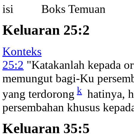
Boks Temuan
Keluaran 25:2
Konteks
25:2
"Katakanlah kepada or
memungut bagi-Ku persemba
k
yang terdorong
hatinya, 
persembahan khusus kepada
Keluaran 35:5