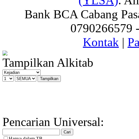
(YLSA)
. Al
Bank BCA Cabang Pasar
0790266579 - 
Kontak
|
Pa
Tampilkan Alkitab
Pencarian Universal:
Hanya dalam TB