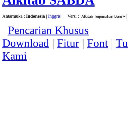
Antarmuka :
Indonesia
|
Inggris
Versi :
Pencarian Khusus
Download
|
Fitur
|
Font
|
Tu
Kami