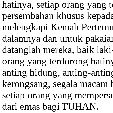
hatinya, setiap orang yang
persembahan khusus kepad
melengkapi Kemah Pertemua
dalamnya dan untuk pakaia
datanglah mereka, baik lak
orang yang terdorong hati
anting hidung, anting-anting
kerongsang, segala macam 
setiap orang yang memper
dari emas bagi TUHAN.