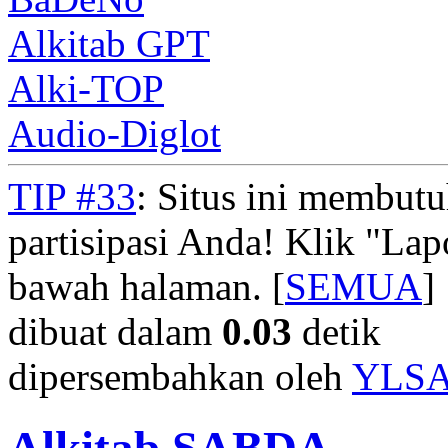
Alkitab GPT
Alki-TOP
Audio-Diglot
TIP #33
: Situs ini membut
partisipasi Anda! Klik "La
bawah halaman. [
SEMUA
]
dibuat dalam
0.03
detik
dipersembahkan oleh
YLS
Alkitab SABDA