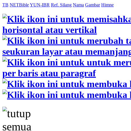
TB
NETBible
YUN-IBR
Ref. Silang
Nama
Gambar
Himne