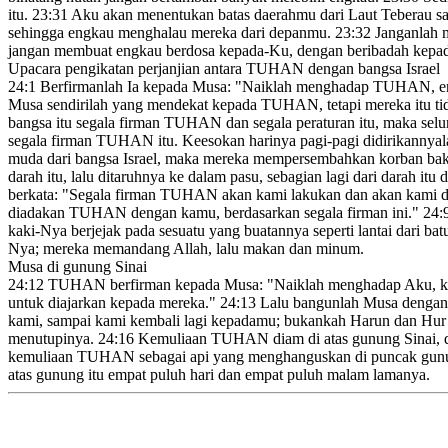
itu.
23:31
Aku akan menentukan batas daerahmu dari Laut Teberau samp
sehingga engkau menghalau
mereka dari depanmu.
23:32
Janganlah m
jangan membuat engkau berdosa kepada-Ku, dengan beribadah kepada a
Upacara pengikatan perjanjian antara TUHAN dengan bangsa Israel
24:1
Berfirmanlah Ia kepada Musa: "Naiklah menghadap TUHAN, e
Musa sendirilah yang mendekat
kepada TUHAN, tetapi mereka itu tid
bangsa itu segala firman TUHAN dan segala peraturan
itu, maka sel
segala firman TUHAN itu. Keesokan harinya pagi-pagi didirikannya
muda dari bangsa Israel, maka mereka mempersembahkan korban ba
darah
itu, lalu ditaruhnya ke dalam pasu, sebagian lagi dari darah itu
berkata: "Segala firman TUHAN akan kami lakukan dan akan kami 
diadakan TUHAN dengan kamu, berdasarkan segala firman ini."
24:
kaki-Nya berjejak pada sesuatu yang buatannya seperti lantai dari bat
Nya; mereka memandang
Allah, lalu makan dan minum
.
Musa di gunung Sinai
24:12
TUHAN berfirman kepada Musa: "Naiklah menghadap Aku, ke a
untuk diajarkan kepada mereka."
24:13
Lalu bangunlah Musa dengan
kami, sampai kami kembali lagi kepadamu; bukankah Harun dan Hur
menutupinya.
24:16
Kemuliaan
TUHAN
diam di atas gunung Sinai,
d
kemuliaan TUHAN sebagai api
yang menghanguskan di puncak gunun
atas gunung itu empat puluh hari
dan empat puluh malam
lamanya.