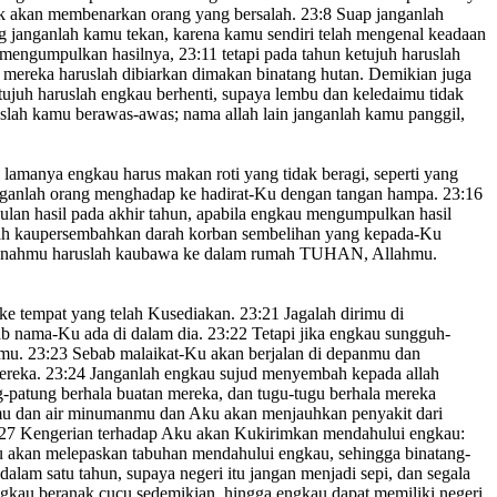
k akan membenarkan orang yang bersalah.
23:8
Suap
janganlah
g
janganlah kamu tekan, karena kamu sendiri telah mengenal keadaan
 mengumpulkan hasilnya,
23:11
tetapi pada tahun ketujuh haruslah
n mereka haruslah dibiarkan dimakan binatang hutan. Demikian juga
etujuh haruslah engkau berhenti, supaya lembu dan keledaimu tidak
slah kamu berawas-awas;
nama allah
lain janganlah kamu panggil,
i lamanya engkau harus makan roti yang tidak beragi, seperti yang
janganlah orang menghadap ke hadirat-Ku dengan tangan hampa.
23:16
ulan hasil
pada akhir tahun, apabila engkau mengumpulkan hasil
h kaupersembahkan darah korban sembelihan yang kepada-Ku
tanahmu haruslah kaubawa ke dalam rumah TUHAN, Allahmu.
ke tempat yang telah Kusediakan.
23:21
Jagalah dirimu di
ab nama-Ku
ada di dalam dia.
23:22
Tetapi jika engkau sungguh-
nmu.
23:23
Sebab malaikat-Ku akan berjalan di depanmu dan
ereka.
23:24
Janganlah engkau sujud menyembah
kepada allah
-patung berhala buatan mereka, dan tugu-tugu berhala mereka
u dan air minumanmu dan Aku akan menjauhkan penyakit
dari
27
Kengerian
terhadap Aku akan Kukirimkan mendahului engkau:
 akan melepaskan tabuhan
mendahului engkau, sehingga binatang-
lam satu tahun, supaya negeri itu jangan menjadi sepi, dan segala
gkau beranak cucu sedemikian, hingga engkau dapat memiliki
negeri