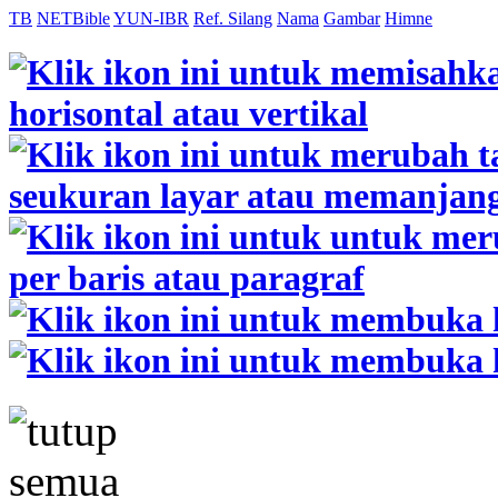
TB
NETBible
YUN-IBR
Ref. Silang
Nama
Gambar
Himne