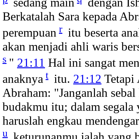
sedang main
dengan Ish
Berkatalah Sara kepada Ab
r
perempuan
itu beserta an
akan menjadi ahli waris be
s
"
21:11
Hal ini sangat me
t
anaknya
itu.
21:12
Tetapi 
Abraham: "Janganlah sebal 
budakmu itu; dalam segala
haruslah engkau mendengar
u
keturunanmu ialah yang be