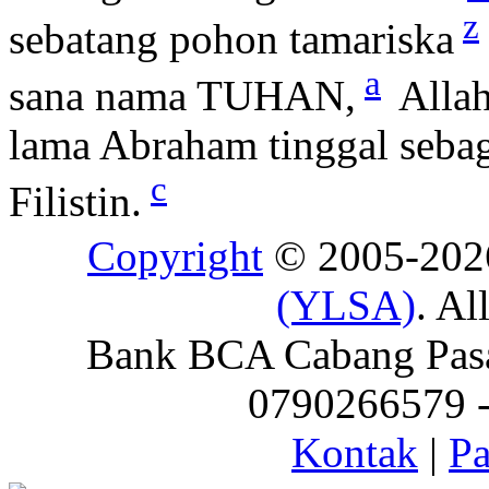
z
sebatang pohon tamariska
a
sana nama TUHAN,
Alla
lama Abraham tinggal sebag
c
Filistin.
Copyright
© 2005-20
(YLSA)
. Al
Bank BCA Cabang Pasar
0790266579 - 
Kontak
|
Pa