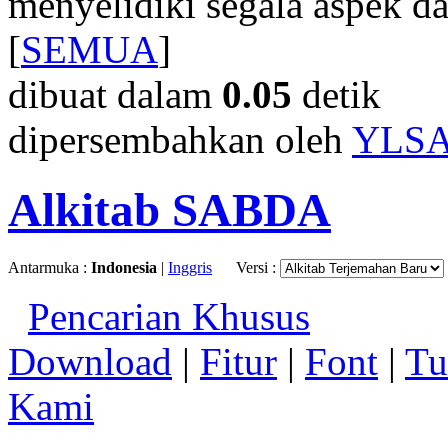
menyelidiki segala aspek dar
[
SEMUA
]
dibuat dalam
0.05
detik
dipersembahkan oleh
YLS
Alkitab SABDA
Antarmuka :
Indonesia
|
Inggris
Versi :
Pencarian Khusus
Download
|
Fitur
|
Font
|
Tu
Kami