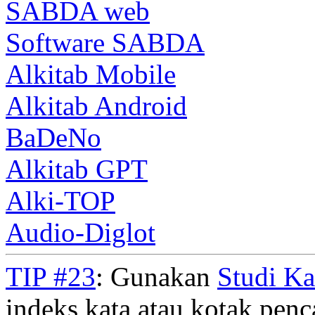
SABDA web
Software SABDA
Alkitab Mobile
Alkitab Android
BaDeNo
Alkitab GPT
Alki-TOP
Audio-Diglot
TIP #23
: Gunakan
Studi K
indeks kata atau kotak penca