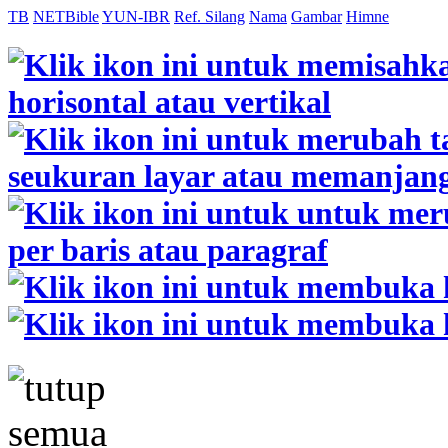
TB
NETBible
YUN-IBR
Ref. Silang
Nama
Gambar
Himne