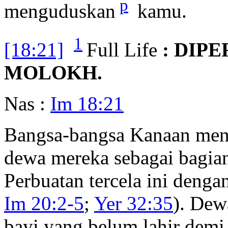
p
menguduskan
kamu.
1
[18:21]
Full Life
: DIP
MOLOKH.
Nas :
Im 18:21
Bangsa-bangsa Kanaan men
dewa mereka sebagai bagian
Perbuatan tercela ini dengan
Im 20:2-5
;
Yer 32:35
). Dew
bayi yang belum lahir demi