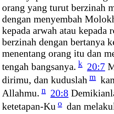
orang yang turut berzinah m
dengan menyembah Molok
kepada arwah atau kepada r
berzinah dengan bertanya k
menentang orang itu dan me
k
tengah bangsanya.
20:7
M
m
dirimu, dan kuduslah
kam
n
Allahmu.
20:8
Demikianla
o
ketetapan-Ku
dan melaku