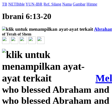
TB
NETBible
YUN-IBR
Ref. Silang
Nama
Gambar
Himne
Ibrani 6:13-20
Abraha
of Terah of Shem
Mel
who blessed Abraham and r
who blessed Abraham and r