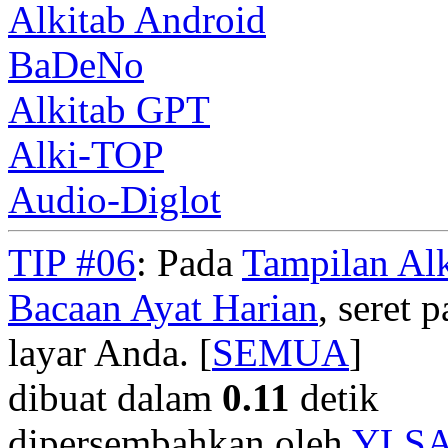
Alkitab Android
BaDeNo
Alkitab GPT
Alki-TOP
Audio-Diglot
TIP #06
: Pada
Tampilan Alk
Bacaan Ayat Harian
, seret
layar Anda. [
SEMUA
]
dibuat dalam
0.11
detik
dipersembahkan oleh
YLS