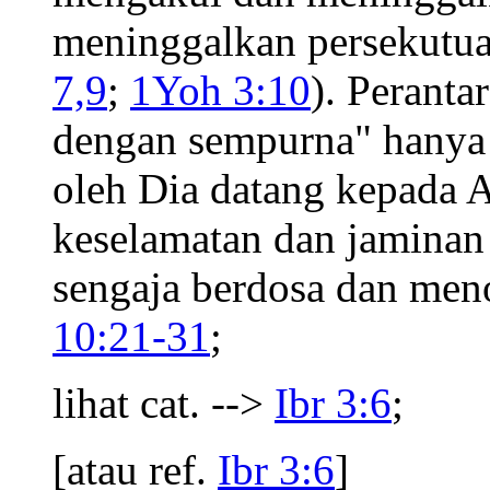
meninggalkan persekutua
7,9
;
1Yoh 3:10
). Perant
dengan sempurna" hanya 
oleh Dia datang kepada A
keselamatan dan jaminan
sengaja berdosa dan meno
10:21-31
;
lihat cat. -->
Ibr 3:6
;
[atau ref.
Ibr 3:6
]