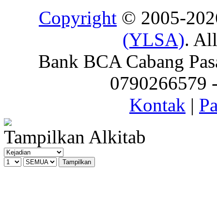
Copyright
© 2005-20
(YLSA)
. Al
Bank BCA Cabang Pasar
0790266579 - 
Kontak
|
Pa
Tampilkan Alkitab