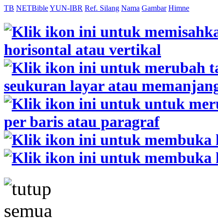
TB
NETBible
YUN-IBR
Ref. Silang
Nama
Gambar
Himne