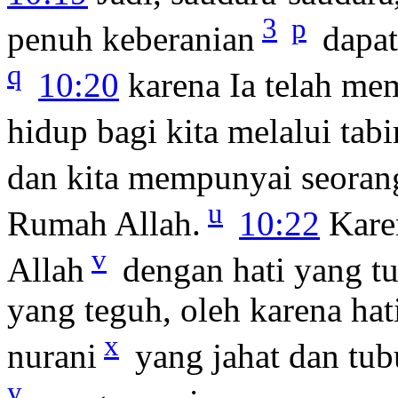
3
p
penuh keberanian
dapat
q
10:20
karena Ia telah me
hidup bagi kita melalui tabir
dan kita mempunyai seoran
u
Rumah Allah.
10:22
Karen
v
Allah
dengan hati yang tu
yang teguh, oleh karena hati
x
nurani
yang jahat dan tubu
y