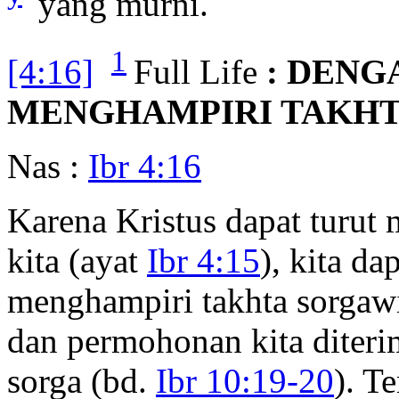
yang murni.
1
[4:16]
Full Life
: DENG
MENGHAMPIRI TAKHT
Nas :
Ibr 4:16
Karena Kristus dapat turu
kita (ayat
Ibr 4:15
), kita d
menghampiri takhta sorgaw
dan permohonan kita diteri
sorga (bd.
Ibr 10:19-20
). T