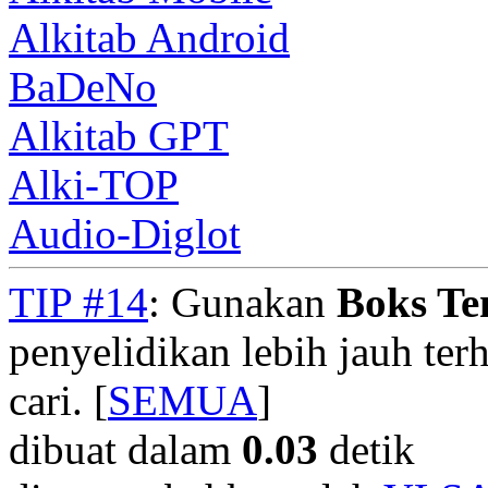
Alkitab Android
BaDeNo
Alkitab GPT
Alki-TOP
Audio-Diglot
TIP #14
: Gunakan
Boks T
penyelidikan lebih jauh te
cari. [
SEMUA
]
dibuat dalam
0.03
detik