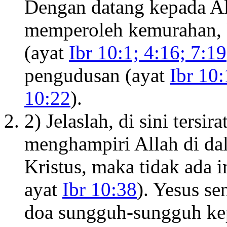
Dengan datang kepada Al
memperoleh kemurahan, k
(ayat
Ibr 10:1; 4:16; 7:19
pengudusan (ayat
Ibr 10
10:22
).
2) Jelaslah, di sini tersir
menghampiri Allah di da
Kristus, maka tidak ada
ayat
Ibr 10:38
). Yesus s
doa sungguh-sungguh kep