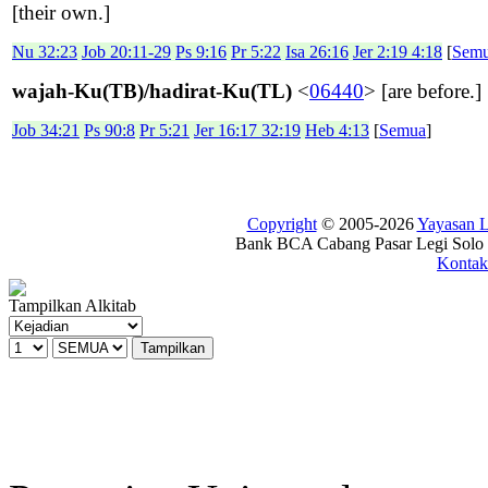
[their own.]
Nu 32:23
Job 20:11-29
Ps 9:16
Pr 5:22
Isa 26:16
Jer 2:19 4:18
[
Sem
wajah-Ku(TB)/hadirat-Ku(TL)
<
06440
> [are before.]
Job 34:21
Ps 90:8
Pr 5:21
Jer 16:17 32:19
Heb 4:13
[
Semua
]
Copyright
© 2005-2026
Yayasan
Bank BCA Cabang Pasar Legi Solo -
Kontak
Tampilkan Alkitab