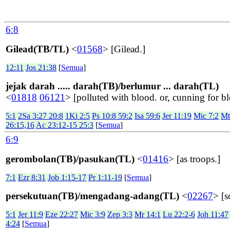
6:8
Gilead(TB/TL)
<
01568
> [Gilead.]
12:11
Jos 21:38
[
Semua
]
jejak darah ..... darah(TB)/berlumur ... darah(TL)
<
01818
06121
> [polluted with blood. or, cunning for b
5:1
2Sa 3:27 20:8
1Ki 2:5
Ps 10:8 59:2
Isa 59:6
Jer 11:19
Mic 7:2
Mt
26:15,16
Ac 23:12-15 25:3
[
Semua
]
6:9
gerombolan(TB)/pasukan(TL)
<
01416
> [as troops.]
7:1
Ezr 8:31
Job 1:15-17
Pr 1:11-19
[
Semua
]
persekutuan(TB)/mengadang-adang(TL)
<
02267
> [s
5:1
Jer 11:9
Eze 22:27
Mic 3:9
Zep 3:3
Mr 14:1
Lu 22:2-6
Joh 11:47
4:24
[
Semua
]