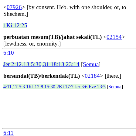
<
07926
> [by consent. Heb. with one shoulder, or, to
Shechem.]
1Ki 12:25
perbuatan mesum(TB)/jahat sekali(TL)
<
02154
>
[lewdness. or, enormity.]
6:10
Jer 2:12,13 5:30,31 18:13 23:14
[
Semua
]
bersundal(TB)/berkendak(TL)
<
02184
> [there.]
4:11,17 5:3
1Ki 12:8 15:30
2Ki 17:7
Jer 3:6
Eze 23:5
[
Semua
]
6:11