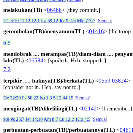
melakukan(TB)
<
06466
> [they commit.]
5:1 6:10 11:12 12:1
Isa 59:12
Jer 9:2-6
Mic 7:3-7
[
Semua
]
gerombolan(TB)/menyamun(TL)
<
01416
> [the troop.
6:9
mendobrak .... merampas(TB)/diam-diam .... penya
lalu(TL)
<
06584
> [spoileth. Heb. strippeth.]
7:2
terpikir ..... hatinya(TB)/berkata(TL)
<
0559
03824
>
[consider not in. Heb. say not to.]
De 32:29
Ps 50:22
Isa 1:3 5:12 44:19
[
Semua
]
mengingat(TB)/dikelilingi(TL)
<
02142
> [I remember.]
9:9
Ps 25:7
Jer 14:10
Am 8:7
Lu 12:2
1Co 4:5
[
Semua
]
perbuatan-perbuatan(TB)/perbuatannya(TL)
<
0461