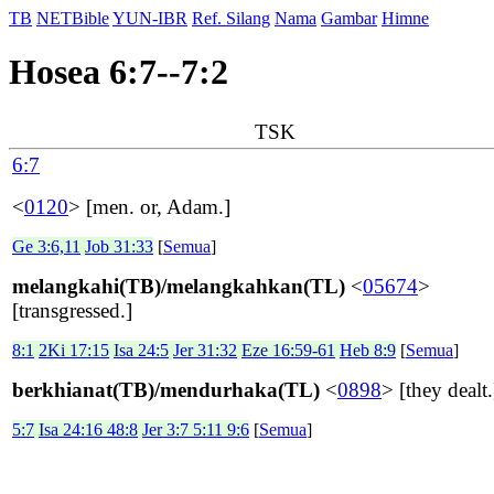
TB
NETBible
YUN-IBR
Ref. Silang
Nama
Gambar
Himne
Hosea 6:7--7:2
TSK
6:7
<
0120
> [men. or, Adam.]
Ge 3:6,11
Job 31:33
[
Semua
]
melangkahi(TB)/melangkahkan(TL)
<
05674
>
[transgressed.]
8:1
2Ki 17:15
Isa 24:5
Jer 31:32
Eze 16:59-61
Heb 8:9
[
Semua
]
berkhianat(TB)/mendurhaka(TL)
<
0898
> [they dealt.
5:7
Isa 24:16 48:8
Jer 3:7 5:11 9:6
[
Semua
]