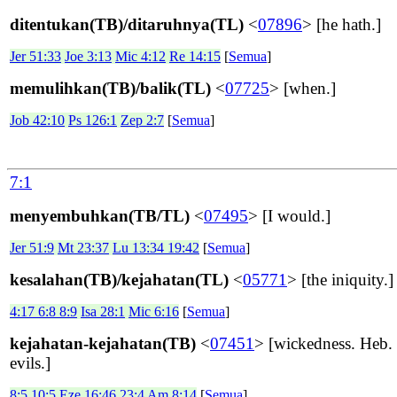
ditentukan(TB)/ditaruhnya(TL)
<
07896
> [he hath.]
Jer 51:33
Joe 3:13
Mic 4:12
Re 14:15
[
Semua
]
memulihkan(TB)/balik(TL)
<
07725
> [when.]
Job 42:10
Ps 126:1
Zep 2:7
[
Semua
]
7:1
menyembuhkan(TB/TL)
<
07495
> [I would.]
Jer 51:9
Mt 23:37
Lu 13:34 19:42
[
Semua
]
kesalahan(TB)/kejahatan(TL)
<
05771
> [the iniquity.]
4:17 6:8 8:9
Isa 28:1
Mic 6:16
[
Semua
]
kejahatan-kejahatan(TB)
<
07451
> [wickedness. Heb.
evils.]
8:5 10:5
Eze 16:46 23:4
Am 8:14
[
Semua
]