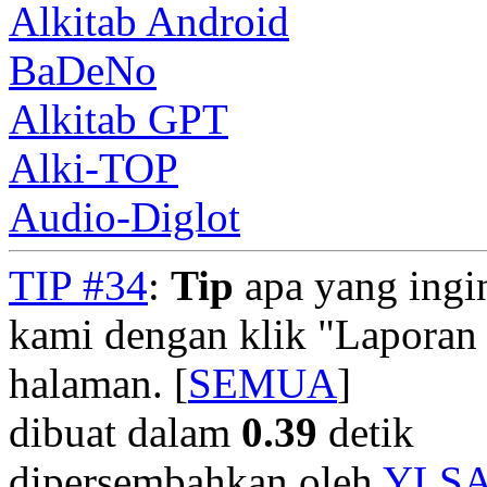
Alkitab Android
BaDeNo
Alkitab GPT
Alki-TOP
Audio-Diglot
TIP #34
:
Tip
apa yang ingi
kami dengan klik "Laporan
halaman. [
SEMUA
]
dibuat dalam
0.39
detik
dipersembahkan oleh
YLS