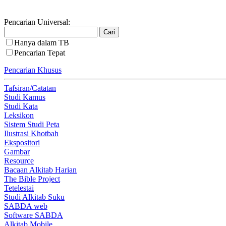
Pencarian Universal:
Hanya dalam TB
Pencarian Tepat
Pencarian Khusus
Tafsiran/Catatan
Studi Kamus
Studi Kata
Leksikon
Sistem Studi Peta
Ilustrasi Khotbah
Ekspositori
Gambar
Resource
Bacaan Alkitab Harian
The Bible Project
Tetelestai
Studi Alkitab Suku
SABDA web
Software SABDA
Alkitab Mobile