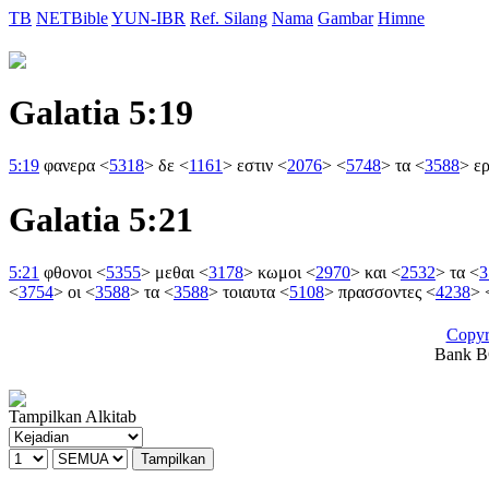
TB
NETBible
YUN-IBR
Ref. Silang
Nama
Gambar
Himne
Galatia 5:19
5:19
φανερα
<
5318
>
δε
<
1161
>
εστιν
<
2076
>
<
5748
>
τα
<
3588
>
ε
Galatia 5:21
5:21
φθονοι
<
5355
>
μεθαι
<
3178
>
κωμοι
<
2970
>
και
<
2532
>
τα
<
3
<
3754
>
οι
<
3588
>
τα
<
3588
>
τοιαυτα
<
5108
>
πρασσοντες
<
4238
>
Copyr
Bank BC
Tampilkan Alkitab