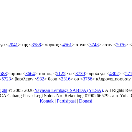
ργα
<
2041
>
της
<
3588
>
σαρκος
<
4561
>
ατινα
<
3748
>
εστιν
<
2076
>
<
588
>
ομοια
<
3664
>
τουτοις
<
5125
>
α
<
3739
>
προλεγω
<
4302
>
<
57
<
5723
>
βασιλειαν
<
932
>
θεου
<
2316
>
ου
<
3756
>
κληρονομησουσιν
ight
© 2005-2026
Yayasan Lembaga SABDA (YLSA)
. All Rights Re
A Cabang Pasar Legi Solo - No. Rekening: 0790266579 - a.n. Yulia 
Kontak
|
Partisipasi
|
Donasi