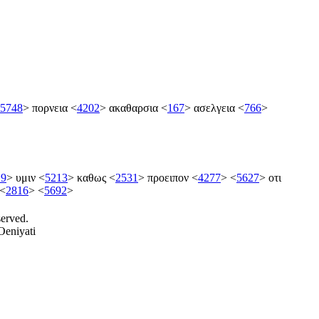
5748
>
πορνεια
<
4202
>
ακαθαρσια
<
167
>
ασελγεια
<
766
>
19
>
υμιν
<
5213
>
καθως
<
2531
>
προειπον
<
4277
>
<
5627
>
οτι
<
2816
>
<
5692
>
served.
Oeniyati