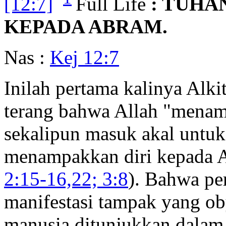
[12:7]
Full Life
: TUHA
KEPADA ABRAM.
Nas :
Kej 12:7
Inilah pertama kalinya Alk
terang bahwa Allah "menam
sekalipun masuk akal untuk
menampakkan diri kepada A
2:15-16,22; 3:8
). Bahwa per
manifestasi tampak yang ob
manusia ditunjukkan dala