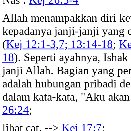
Allah menampakkan diri ke
kepadanya janji-janji yang
(
Kej 12:1-3,7; 13:14-18
;
Ke
18
). Seperti ayahnya, Ishak
janji Allah. Bagian yang pen
adalah hubungan pribadi d
dalam kata-kata, "Aku akan
26:24
;
lihat cat. -->
Kej 17:7
;