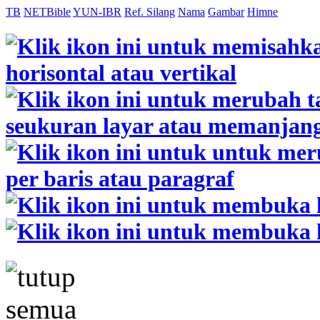
TB
NETBible
YUN-IBR
Ref. Silang
Nama
Gambar
Himne