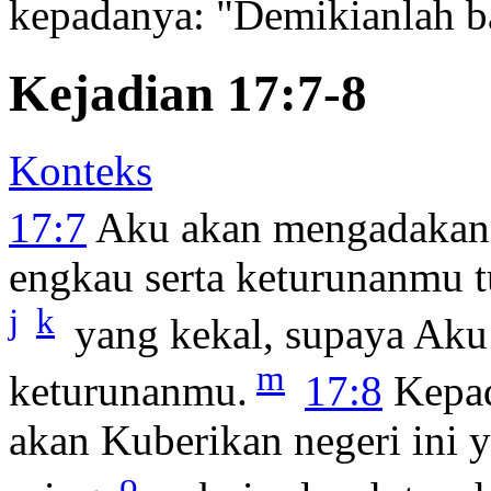
kepadanya: "Demikianlah b
Kejadian 17:7-8
Konteks
17:7
Aku akan mengadakan 
engkau serta keturunanmu t
j
k
yang kekal, supaya Aku
m
keturunanmu.
17:8
Kepad
akan Kuberikan negeri ini 
o