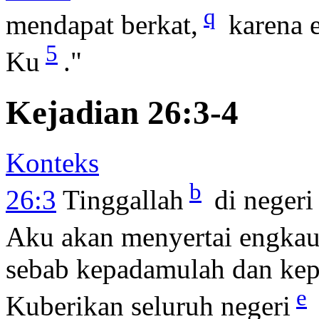
q
mendapat berkat,
karena 
5
Ku
."
Kejadian 26:3-4
Konteks
b
26:3
Tinggallah
di negeri
Aku akan menyertai engka
sebab kepadamulah dan ke
e
Kuberikan seluruh negeri