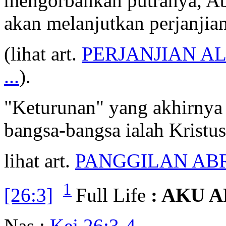
mengorbankan putranya, Ab
akan melanjutkan perjanji
(lihat art.
PERJANJIAN A
...
).
"Keturunan" yang akhirnya 
bangsa-bangsa ialah Kristus
lihat art.
PANGGILAN A
1
[26:3]
Full Life
: AKU 
Nas :
Kej 26:3-4