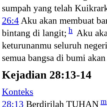
sumpah yang telah Kuikrar
26:4
Aku akan membuat ba
h
bintang di langit;
Aku aka
keturunanmu seluruh neger
semua bangsa di bumi akan
Kejadian 28:13-14
Konteks
m
28:13
Berdirilah TUHAN