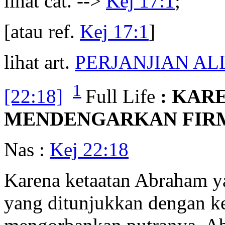
lihat cat. -->
Kej 17:1
;
[atau ref.
Kej 17:1
]
lihat art.
PERJANJIAN AL
1
[22:18]
Full Life
: KAR
MENDENGARKAN FIR
Nas :
Kej 22:18
Karena ketaatan Abraham y
yang ditunjukkan dengan k