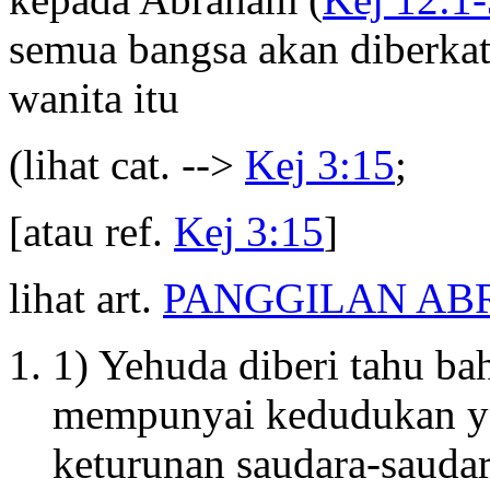
semua bangsa akan diberkat
wanita itu
(lihat cat. -->
Kej 3:15
;
[atau ref.
Kej 3:15
]
lihat art.
PANGGILAN A
1) Yehuda diberi tahu b
mempunyai kedudukan ya
keturunan saudara-sauda