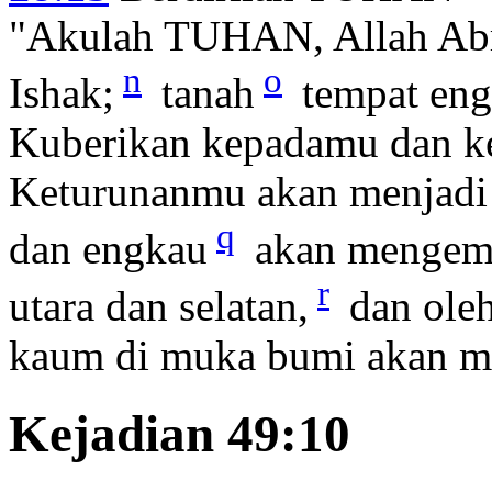
"Akulah TUHAN, Allah Abr
n
o
Ishak;
tanah
tempat eng
Kuberikan kepadamu dan k
Keturunanmu akan menjadi 
q
dan engkau
akan mengemba
r
utara dan selatan,
dan ole
kaum di muka bumi akan me
Kejadian 49:10