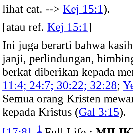
lihat cat. -->
Kej 15:1
).
[atau ref.
Kej 15:1
]
Ini juga berarti bahwa kasi
janji, perlindungan, bimbin
berkat diberikan kepada me
11:4; 24:7; 30:22; 32:28
;
Y
Semua orang Kristen mewari
kepada Kristus (
Gal 3:15
).
1
[17:8]
Full Life
: MILI