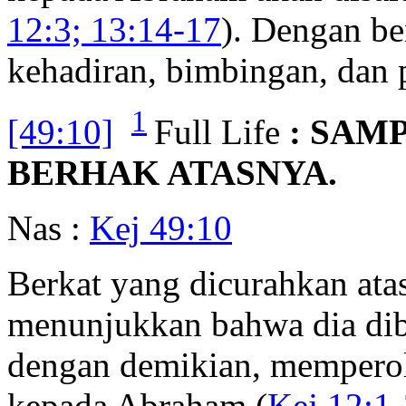
12:3; 13:14-17
). Dengan ber
kehadiran, bimbingan, dan 
1
[49:10]
Full Life
: SAM
BERHAK ATASNYA.
Nas :
Kej 49:10
Berkat yang dicurahkan ata
menunjukkan bahwa dia dibe
dengan demikian, memperol
kepada Abraham (
Kej 12:1-