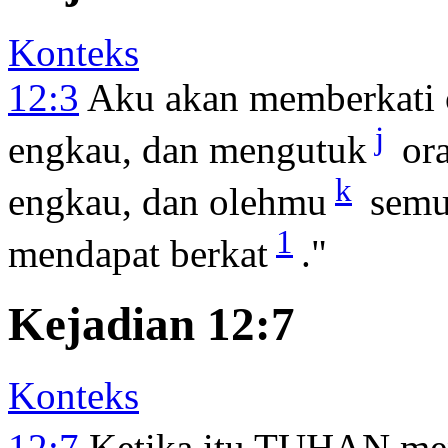
Konteks
12:3
Aku akan memberkati 
j
engkau, dan mengutuk
ora
k
engkau, dan olehmu
semu
1
mendapat berkat
."
Kejadian 12:7
Konteks
12:7
Ketika itu TUHAN me