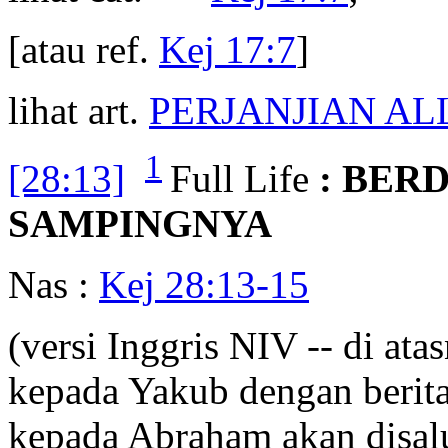
[atau ref.
Kej 17:7
]
lihat art.
PERJANJIAN AL
1
[28:13]
Full Life
: BER
SAMPINGNYA
Nas :
Kej 28:13-15
(versi Inggris NIV -- di at
kepada Yakub dengan berita
kepada Abraham akan disalu