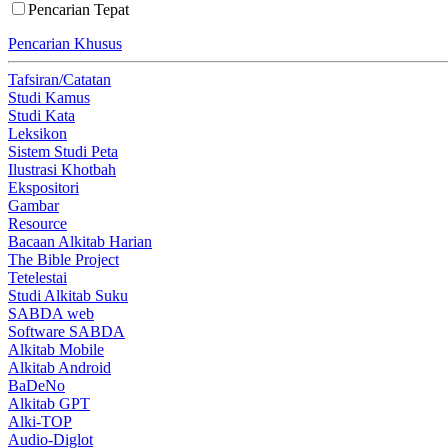
Pencarian Tepat
Pencarian Khusus
Tafsiran/Catatan
Studi Kamus
Studi Kata
Leksikon
Sistem Studi Peta
Ilustrasi Khotbah
Ekspositori
Gambar
Resource
Bacaan Alkitab Harian
The Bible Project
Tetelestai
Studi Alkitab Suku
SABDA web
Software SABDA
Alkitab Mobile
Alkitab Android
BaDeNo
Alkitab GPT
Alki-TOP
Audio-Diglot