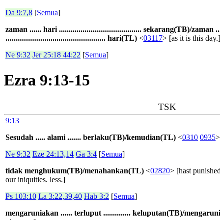
Da 9:7,8
[
Semua
]
zaman ...... hari .......................................... sekarang(TB)/zaman ..
................................................... hari(TL)
<
03117
> [as it is this day.
Ne 9:32
Jer 25:18 44:22
[
Semua
]
Ezra 9:13-15
TSK
9:13
Sesudah ..... alami ....... berlaku(TB)/kemudian(TL)
<
0310
0935
>
Ne 9:32
Eze 24:13,14
Ga 3:4
[
Semua
]
tidak menghukum(TB)/menahankan(TL)
<
02820
> [hast punished
our iniquities. less.]
Ps 103:10
La 3:22,39,40
Hab 3:2
[
Semua
]
mengaruniakan ...... terluput .............. keluputan(TB)/mengar