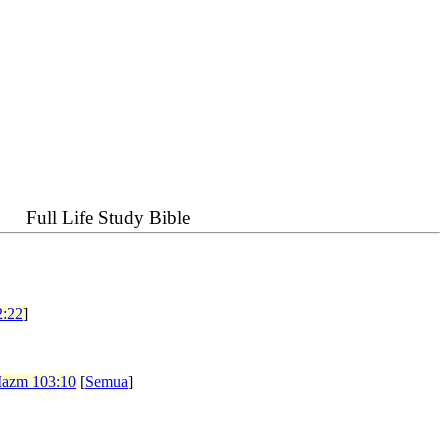
Full Life Study Bible
2:22
]
azm 103:10
[
Semua
]