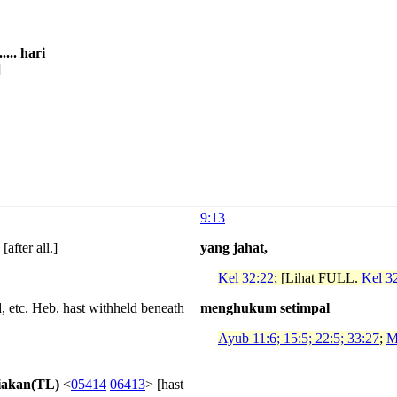
..... hari
]
9:13
 [after all.]
yang jahat,
Kel 32:22
; [Lihat FULL.
Kel 3
, etc. Heb. hast withheld beneath
menghukum setimpal
Ayub 11:6; 15:5; 22:5; 33:27
;
M
uniakan(TL)
<
05414
06413
> [hast