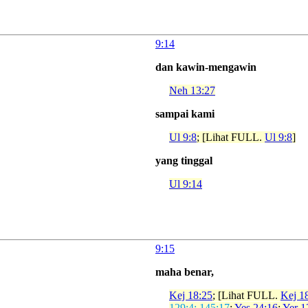
9:14
dan kawin-mengawin
Neh 13:27
sampai kami
Ul 9:8
; [Lihat FULL.
Ul 9:8
]
yang tinggal
Ul 9:14
9:15
maha benar,
Kej 18:25
; [Lihat FULL.
Kej 1
129:4; 145:17
;
Yes 24:16
;
Yer 1