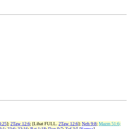
8:25
];
2Taw 12:6
; [Lihat FULL.
2Taw 12:6
];
Neh 9:8
;
Mazm 51:6;
2:1; 23:6; 33:16
;
Rat 1:18
;
Dan 9:7
;
Zef 3:5
[
Semua
]