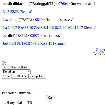
masih dibiarkan(TB)/tinggal(TL)
<
07604
> [for we remain.]
La 3:22,23
[
Semua
]
kesalahan(TB/TL)
<
0819
> [in our trespasses.]
Isa 64:6,7
Eze 33:10
Zec 3:3,4
Joh 8:21,24
1Co 15:17
[
Semua
]
berdiri(TB/TL)
<
05975
> [we cannot.]
Job 9:2,3
Ps 130:3 143:2
Ro 3:19
[
Semua
]
Copyr
Bank BC
Tampilkan Alkitab
Pencarian Universal:
Hanya dalam TB