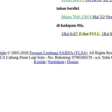
tahan berdiri
Mazm 76:8; 130:3
;
Mal 3:2
[
Se
di hadapan-Mu.
1Raj 8:47
; [Lihat FULL.
1Raj 
ight
© 2005-2026
Yayasan Lembaga SABDA (YLSA)
. All Rights Re
A Cabang Pasar Legi Solo - No. Rekening: 0790266579 - a.n. Yulia 
Kontak
|
Partisipasi
|
Donasi