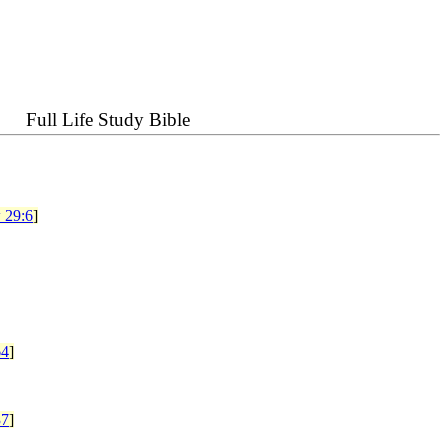
Full Life Study Bible
 29:6
]
64
]
37
]