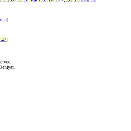
mua
]
8:47
]
served.
Oeniyati