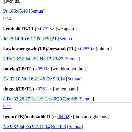
given us.]
Ps 106:45,46
[
Semua
]
9:14
kembali(TB/TL)
<
07725
> [we again.]
Joh 5:14
Ro 6:1
2Pe 2:20,21
[
Semua
]
kawin-mengawin(TB)/bersanak(TL)
<
02859
> [join in.]
2
Ex 23:32
Jud 2:2
Ne 13:23-27
[
Semua
]
murka(TB/TL)
<
0599
> [wouldest not thou.]
Ex 32:10
Nu 16:21,45
De 9:8,14
[
Semua
]
tinggal(TB/TL)
<
07611
> [no remnant.]
8
De 32:26,27
Isa 1:9
Jer 46:28
Eze 6:8
[
Semua
]
9:15
benar(TB)/mahaadil(TL)
<
06662
> [thou art righteous.]
Ne 9:33,34
Da 9:7-11,14
Ro 10:3
[
Semua
]