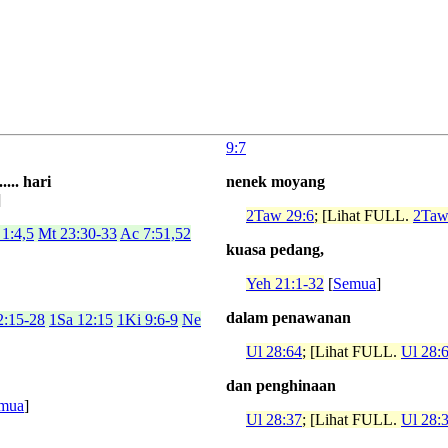
9:7
..... hari
nenek moyang
]
2Taw 29:6
; [Lihat FULL.
2Taw
 1:4,5
Mt 23:30-33
Ac 7:51,52
kuasa pedang,
Yeh 21:1-32
[
Semua
]
dalam penawanan
2:15-28
1Sa 12:15
1Ki 9:6-9
Ne
Ul 28:64
; [Lihat FULL.
Ul 28:
dan penghinaan
mua
]
Ul 28:37
; [Lihat FULL.
Ul 28: