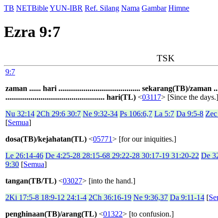
TB
NETBible
YUN-IBR
Ref. Silang
Nama
Gambar
Himne
Ezra 9:7
TSK
9:7
zaman ...... hari .......................................... sekarang(TB)/zaman ..
................................................... hari(TL)
<
03117
> [Since the days.
Nu 32:14
2Ch 29:6 30:7
Ne 9:32-34
Ps 106:6,7
La 5:7
Da 9:5-8
Zec
[
Semua
]
dosa(TB)/kejahatan(TL)
<
05771
> [for our iniquities.]
Le 26:14-46
De 4:25-28 28:15-68 29:22-28 30:17-19 31:20-22
De 3
9:30
[
Semua
]
tangan(TB/TL)
<
03027
> [into the hand.]
2Ki 17:5-8 18:9-12 24:1-4
2Ch 36:16-19
Ne 9:36,37
Da 9:11-14
[
Se
penghinaan(TB)/arang(TL)
<
01322
> [to confusion.]