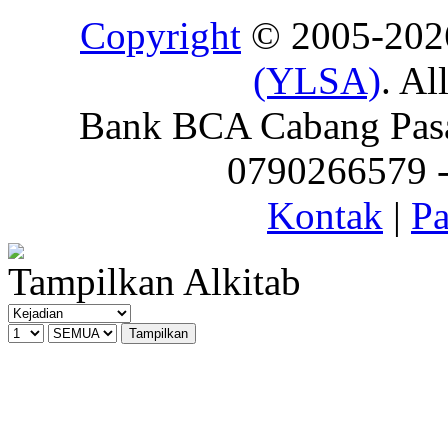
Copyright
© 2005-20
(YLSA)
. Al
Bank BCA Cabang Pasar
0790266579 - 
Kontak
|
Pa
Tampilkan Alkitab