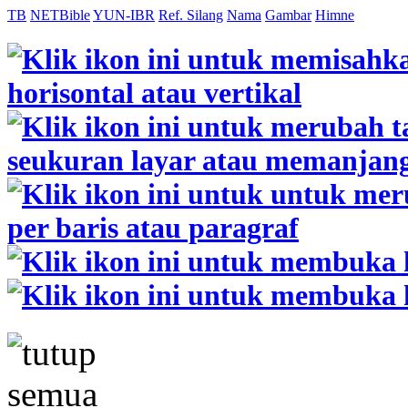
TB
NETBible
YUN-IBR
Ref. Silang
Nama
Gambar
Himne