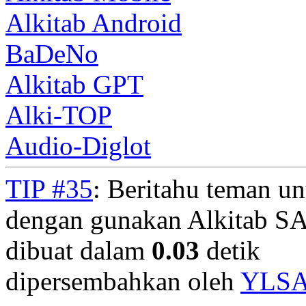
Alkitab Android
BaDeNo
Alkitab GPT
Alki-TOP
Audio-Diglot
TIP #35
: Beritahu teman u
dengan gunakan Alkitab S
dibuat dalam
0.03
detik
dipersembahkan oleh
YLS