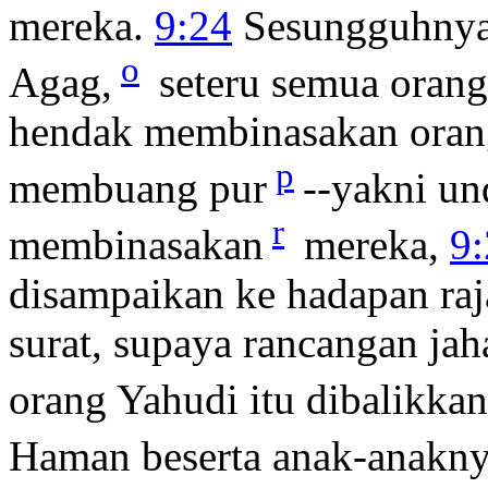
mereka.
9:24
Sesungguhnya
o
Agag,
seteru semua orang
hendak membinasakan orang
p
membuang pur
--yakni un
r
membinasakan
mereka,
9
disampaikan ke hadapan raj
surat, supaya rancangan ja
orang Yahudi itu dibalikkan
Haman beserta anak-anakny