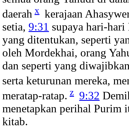
x
daerah
kerajaan Ahasywer
setia,
9:31
supaya hari-hari
yang ditentukan, seperti y
oleh Mordekhai, orang Yahud
dan seperti yang diwajibkan
serta keturunan mereka, me
z
meratap-ratap.
9:32
Demiki
menetapkan perihal Purim i
kitab.