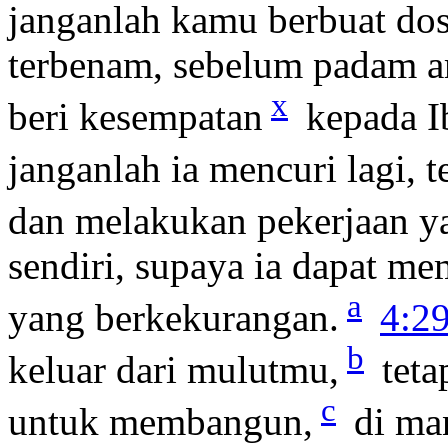
janganlah kamu berbuat dos
terbenam, sebelum padam
x
beri kesempatan
kepada I
janganlah ia mencuri lagi, t
dan melakukan pekerjaan y
sendiri, supaya ia dapat m
a
yang berkekurangan.
4:2
b
keluar dari mulutmu,
teta
c
untuk membangun,
di man