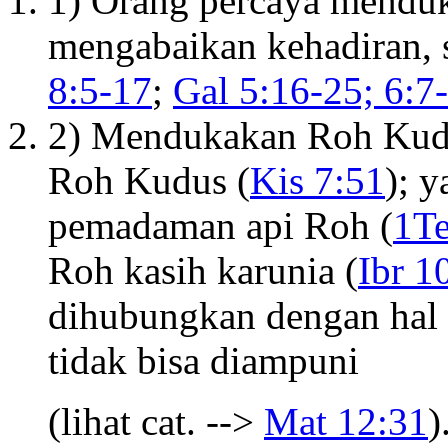
1) Orang percaya mendu
mengabaikan kehadiran, 
8:5-17
;
Gal 5:16-25; 6:7
2) Mendukakan Roh Kud
Roh Kudus (
Kis 7:51
); 
pemadaman api Roh (
1Te
Roh kasih karunia (
Ibr 1
dihubungkan dengan hal 
tidak bisa diampuni
(lihat cat. -->
Mat 12:31
)