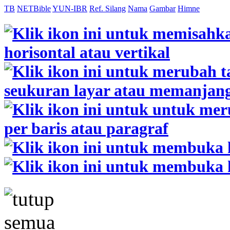
TB
NETBible
YUN-IBR
Ref. Silang
Nama
Gambar
Himne