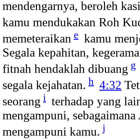
mendengarnya, beroleh kas
kamu mendukakan Roh Ku
e
memeteraikan
kamu menje
Segala kepahitan, kegerama
g
fitnah hendaklah dibuang
h
segala kejahatan.
4:32
Tet
i
seorang
terhadap yang lai
mengampuni, sebagaimana Al
j
mengampuni kamu.