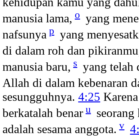
kehidupan kamu yang dahu
o
manusia lama,
yang menem
p
nafsunya
yang menyesatk
di dalam roh dan pikiranmu
s
manusia baru,
yang telah 
Allah di dalam kebenaran 
sesungguhnya.
4:25
Karena 
u
berkatalah benar
seorang k
v
adalah sesama anggota.
4