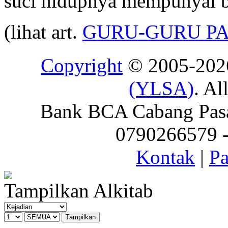
suci hidupnya mempunyai b
(lihat art.
GURU-GURU P
Copyright
© 2005-20
(YLSA)
. Al
Bank BCA Cabang Pasar
0790266579 - 
Kontak
|
Pa
Tampilkan Alkitab