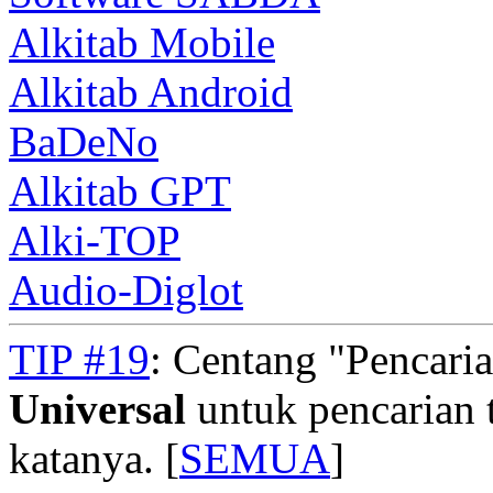
Alkitab Mobile
Alkitab Android
BaDeNo
Alkitab GPT
Alki-TOP
Audio-Diglot
TIP #19
: Centang "Pencari
Universal
untuk pencarian t
katanya. [
SEMUA
]