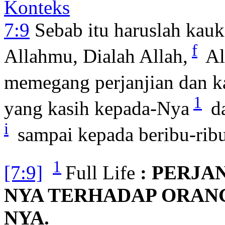
Konteks
7:9
Sebab itu haruslah ka
f
Allahmu, Dialah Allah,
Al
memegang perjanjian dan ka
1
yang kasih kepada-Nya
da
i
sampai kepada beribu-ribu
1
[7:9]
Full Life
: PERJA
NYA TERHADAP ORANG
NYA.