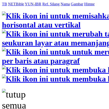
TB
NETBible
YUN-IBR
Ref. Silang
Nama
Gambar
Himne