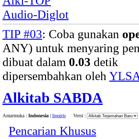
Alki-TOP
Audio-Diglot
TIP #03
: Coba gunakan
op
ANY) untuk menyaring penc
dibuat dalam
0.03
detik
dipersembahkan oleh
YLS
Alkitab SABDA
Antarmuka :
Indonesia
|
Inggris
Versi :
Pencarian Khusus