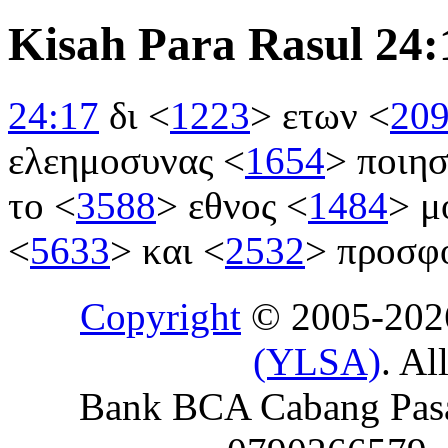
Kisah Para Rasul 24:
24:17
δι
<
1223
>
ετων
<
20
ελεημοσυνας
<
1654
>
ποιη
το
<
3588
>
εθνος
<
1484
>
μ
<
5633
>
και
<
2532
>
προσφ
Copyright
© 2005-20
(YLSA)
. Al
Bank BCA Cabang Pasar