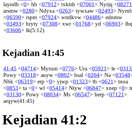
layndb
<
0
>
hb
<
07912
>
txktsh
<
07001
>
Nyrjq
<
08271
arsmw
<
0280
>
Ndyxa
<
0263
>
tywxaw
<
02493
>
Nyml
<
06590
>
rspm
<
07924
>
wntlkvw
<
04486
>
ednmw
<
03493
>
hryty
<
07308
>
xwr
<
01768
>
yd
<
06903
>
lb
<
03606
>
lk
(5:12)
Kejadian 41:45
41:45
<
04714
>
Myrum
<
0776
>
Ura
<
05921
>
le
<
0313
Powy
<
03318
>
auyw
<
0802
>
hsal
<
0204
>
Na
<
03548
Nhk
<
06319
>
erp
<
0
>
yjwp
<
01323
>
tb
<
0621
>
tnoa
<
0853
>
ta
<
0
>
wl
<
05414
>
Ntyw
<
06847
>
xnep
<
0
>
t
<
03130
>
Powy
<
08034
>
Ms
<
06547
>
herp
<
07121
>
arqyw
(41:45)
Kejadian 41:2