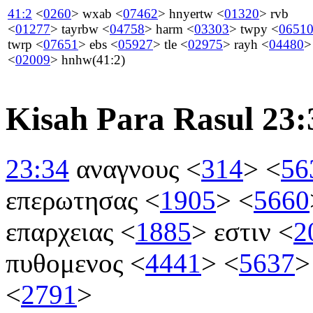
41:2
<
0260
>
wxab
<
07462
>
hnyertw
<
01320
>
rvb
<
01277
>
tayrbw
<
04758
>
harm
<
03303
>
twpy
<
0651
twrp
<
07651
>
ebs
<
05927
>
tle
<
02975
>
rayh
<
04480
>
<
02009
>
hnhw
(41:2)
Kisah Para Rasul 23:
23:34
αναγνους
<
314
>
<
56
επερωτησας
<
1905
>
<
5660
επαρχειας
<
1885
>
εστιν
<
2
πυθομενος
<
4441
>
<
5637
>
<
2791
>