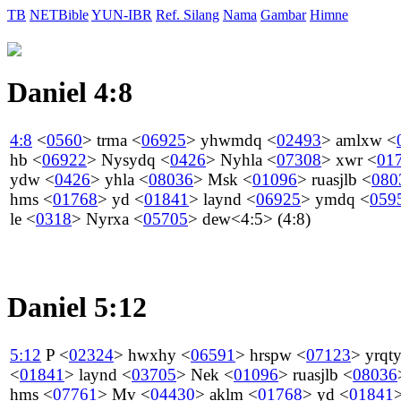
TB
NETBible
YUN-IBR
Ref. Silang
Nama
Gambar
Himne
Daniel 4:8
4:8
<
0560
>
trma
<
06925
>
yhwmdq
<
02493
>
amlxw
<
hb
<
06922
>
Nysydq
<
0426
>
Nyhla
<
07308
>
xwr
<
01
ydw
<
0426
>
yhla
<
08036
>
Msk
<
01096
>
ruasjlb
<
080
hms
<
01768
>
yd
<
01841
>
laynd
<
06925
>
ymdq
<
059
le
<
0318
>
Nyrxa
<
05705
>
dew
<4:5> (4:8)
Daniel 5:12
5:12
P
<
02324
>
hwxhy
<
06591
>
hrspw
<
07123
>
yrqt
<
01841
>
laynd
<
03705
>
Nek
<
01096
>
ruasjlb
<
08036
hms
<
07761
>
Mv
<
04430
>
aklm
<
01768
>
yd
<
01841