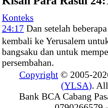
Kisah Para Rasul 24:
Konteks
24:17
Dan setelah beberapa
kembali ke Yerusalem unt
bangsaku dan untuk mempe
persembahan.
Copyright
© 2005-20
(YLSA)
. Al
Bank BCA Cabang Pasar
0790266579 - 