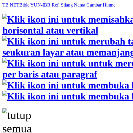
TB
NETBible
YUN-IBR
Ref. Silang
Nama
Gambar
Himne