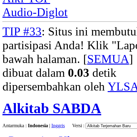
Audio-Diglot
TIP #33
: Situs ini membut
partisipasi Anda! Klik "La
bawah halaman. [
SEMUA
]
dibuat dalam
0.03
detik
dipersembahkan oleh
YLS
Alkitab SABDA
Antarmuka :
Indonesia
|
Inggris
Versi :