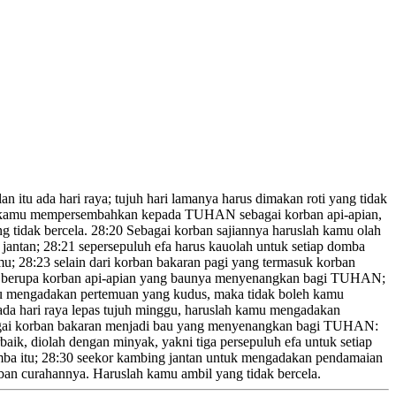
n itu ada hari raya; tujuh hari
lamanya harus dimakan roti yang tidak
 kamu mempersembahkan kepada TUHAN sebagai korban api-apian,
 tidak bercela.
28:20
Sebagai korban sajiannya haruslah kamu olah
 jantan;
28:21
sepersepuluh
efa harus kauolah untuk setiap domba
mu;
28:23
selain dari korban bakaran pagi yang termasuk korban
apan berupa korban api-apian yang baunya menyenangkan bagi TUHAN;
u mengadakan pertemuan yang kudus, maka tidak boleh kamu
 hari raya lepas tujuh minggu,
haruslah kamu mengadakan
gai korban bakaran menjadi bau yang menyenangkan bagi TUHAN:
baik, diolah dengan minyak, yakni tiga persepuluh efa untuk setiap
mba itu;
28:30
seekor kambing
jantan untuk mengadakan pendamaian
ban curahannya. Haruslah kamu ambil yang tidak bercela.