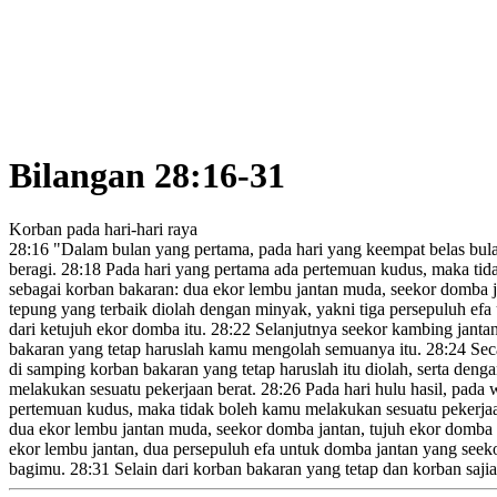
Bilangan 28:16-31
Korban pada hari-hari raya
28:16
"Dalam bulan yang pertama, pada hari yang keempat belas bula
beragi.
28:18
Pada hari yang pertama ada pertemuan kudus, maka tid
sebagai korban bakaran: dua ekor lembu jantan muda, seekor domba j
tepung yang terbaik diolah dengan minyak, yakni tiga persepuluh efa
dari ketujuh ekor domba itu.
28:22
Selanjutnya seekor kambing janta
bakaran yang tetap haruslah kamu mengolah semuanya itu.
28:24
Seca
di samping korban bakaran yang tetap haruslah itu diolah, serta den
melakukan sesuatu pekerjaan berat.
28:26
Pada hari hulu hasil,
pada w
pertemuan kudus, maka tidak boleh kamu melakukan sesuatu pekerja
dua ekor lembu jantan muda, seekor domba jantan, tujuh ekor domba
ekor lembu jantan, dua persepuluh
efa untuk domba jantan yang seeko
bagimu.
28:31
Selain dari korban bakaran
yang tetap dan korban saji