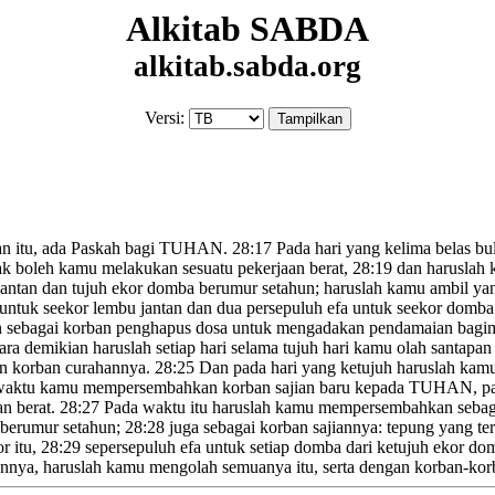
Alkitab SABDA
alkitab.sabda.org
Versi:
n itu, ada Paskah
bagi TUHAN.
28:17
Pada hari yang kelima belas bula
ak boleh kamu melakukan sesuatu pekerjaan
berat,
28:19
dan haruslah
antan dan tujuh ekor domba berumur setahun; haruslah kamu ambil yang
untuk seekor lembu jantan dan dua persepuluh
efa untuk seekor domba
n sebagai korban penghapus dosa
untuk mengadakan pendamaian bagi
ra demikian haruslah setiap hari selama tujuh hari kamu olah sant
gan korban curahannya.
28:25
Dan pada hari yang ketujuh haruslah kam
aktu kamu mempersembahkan korban sajian baru kepada TUHAN, pada
an
berat.
28:27
Pada waktu itu haruslah kamu mempersembahkan seba
 berumur setahun;
28:28
juga sebagai korban sajiannya: tepung yang ter
r itu,
28:29
sepersepuluh
efa untuk setiap domba dari ketujuh ekor do
annya, haruslah kamu mengolah semuanya itu, serta dengan korban-kor