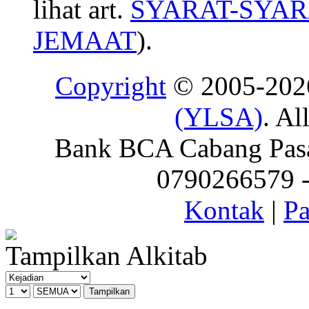
lihat art.
SYARAT-SYAR
JEMAAT
).
Copyright
© 2005-20
(YLSA)
. Al
Bank BCA Cabang Pasar
0790266579 - 
Kontak
|
Pa
Tampilkan Alkitab