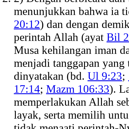
menunjukkan bahwa ia ti
20:12
) dan dengan demi
perintah Allah (ayat
Bil 
Musa kehilangan iman da
menjadi tanggapan yang t
dinyatakan (bd.
Ul 9:23
;
17:14
;
Mazm 106:33
). L
memperlakukan Allah seb
layak, serta memilih unt
tidak menaati perintah-N