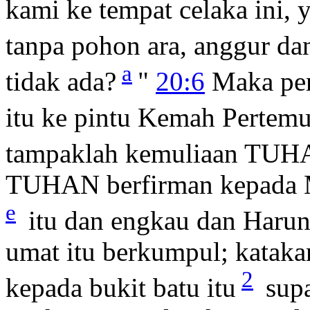
kami ke tempat celaka ini,
tanpa pohon ara, anggur da
a
tidak ada?
"
20:6
Maka per
itu ke pintu Kemah Pertemu
tampaklah kemuliaan TU
TUHAN berfirman kepada
e
itu dan engkau dan Haru
umat itu berkumpul; kataka
2
kepada bukit batu itu
supa