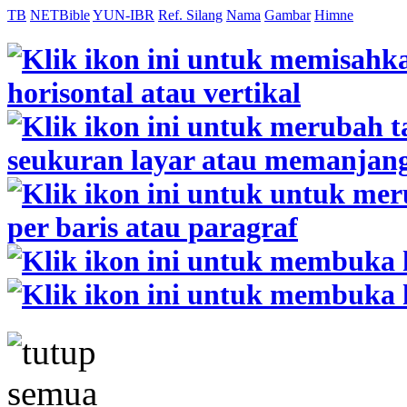
TB
NETBible
YUN-IBR
Ref. Silang
Nama
Gambar
Himne