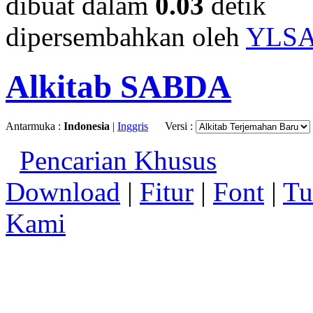
dibuat dalam
0.03
detik
dipersembahkan oleh
YLS
Alkitab SABDA
Antarmuka :
Indonesia
|
Inggris
Versi :
Pencarian Khusus
Download
|
Fitur
|
Font
|
Tu
Kami