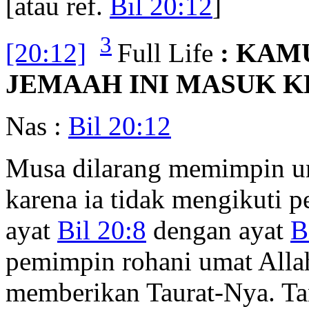
[atau ref.
Bil 20:12
]
3
[20:12]
Full Life
: KAM
JEMAAH INI MASUK K
Nas :
Bil 20:12
Musa dilarang memimpin u
karena ia tidak mengikuti p
ayat
Bil 20:8
dengan ayat
B
pemimpin rohani umat Allah
memberikan Taurat-Nya. T