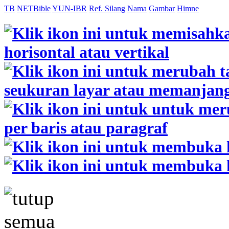
TB
NETBible
YUN-IBR
Ref. Silang
Nama
Gambar
Himne