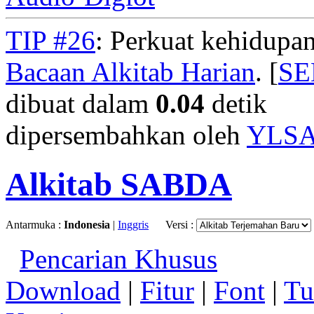
TIP #26
: Perkuat kehidupan
Bacaan Alkitab Harian
. [
S
dibuat dalam
0.04
detik
dipersembahkan oleh
YLS
Alkitab SABDA
Antarmuka :
Indonesia
|
Inggris
Versi :
Pencarian Khusus
Download
|
Fitur
|
Font
|
Tu