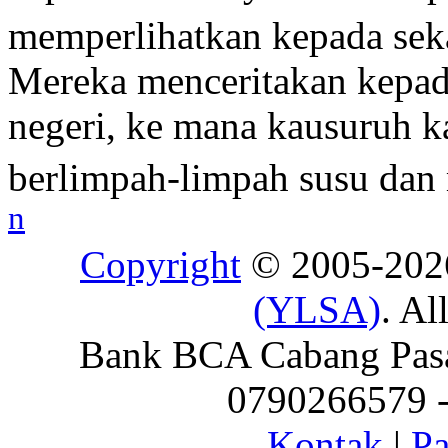
memperlihatkan kepada seka
Mereka menceritakan kepa
negeri, ke mana kausuruh k
berlimpah-limpah susu dan
n
Copyright
© 2005-20
(YLSA)
. Al
Bank BCA Cabang Pasar
0790266579 - 
Kontak
|
Pa