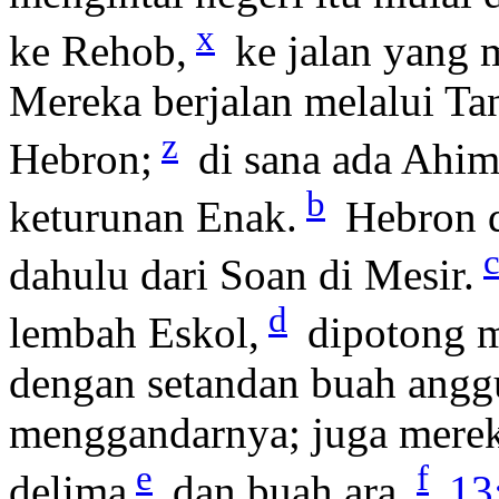
x
ke Rehob,
ke jalan yang 
Mereka berjalan melalui Ta
z
Hebron;
di sana ada Ahim
b
keturunan Enak.
Hebron d
dahulu dari Soan di Mesir.
d
lembah Eskol,
dipotong m
dengan setandan buah anggu
menggandarnya; juga mere
e
f
delima
dan buah ara.
13