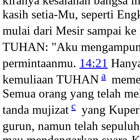
kiranya kesalahan bangsa in
kasih setia-Mu, seperti En
mulai dari Mesir sampai ke 
TUHAN: "Aku mengampun
permintaanmu.
14:21
Hanya
a
kemuliaan TUHAN
memen
Semua orang yang telah me
c
tanda mujizat
yang Kuperb
gurun, namun telah sepuluh
mau mendengarkan suara-