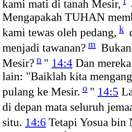
i
kami mati di tanah Mesir,
Mengapakah TUHAN membaw
k
kami tewas oleh pedang,
d
m
menjadi tawanan?
Bukank
n
Mesir?
"
14:4
Dan mereka 
lain: "Baiklah kita mengan
o
pulang ke Mesir.
"
14:5
La
di depan mata seluruh jema
situ.
14:6
Tetapi Yosua bin