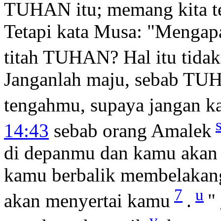
TUHAN itu; memang kita te
Tetapi kata Musa: "Menga
titah TUHAN? Hal itu tidak 
Janganlah maju, sebab TUH
tengahmu, supaya jangan k
14:43
sebab orang Amalek
di depanmu dan kamu akan 
kamu berbalik membelaka
7
u
akan menyertai kamu
.
"
v