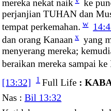
mereka nekat naik
ke punc
perjanjian TUHAN dan Musa
w
tempat perkemahan.
14:4
x
dan orang Kanaan
yang m
menyerang mereka; kemudia
beraikan mereka sampai ke
1
[13:32]
Full Life
: KAB
Nas :
Bil 13:32