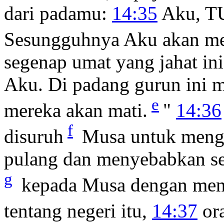
dari padamu:
14:35
Aku, TU
Sesungguhnya Aku akan me
segenap umat yang jahat in
Aku. Di padang gurun ini m
e
mereka akan mati.
"
14:36
f
disuruh
Musa untuk mengin
pulang dan menyebabkan se
g
kepada Musa dengan men
tentang negeri itu,
14:37
ora