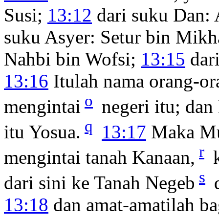
Susi;
13:12
dari suku Dan: 
suku Asyer: Setur bin Mikh
Nahbi bin Wofsi;
13:15
dari
13:16
Itulah nama orang-or
o
mengintai
negeri itu; da
q
itu Yosua.
13:17
Maka Mu
r
mengintai tanah Kanaan,
k
s
dari sini ke Tanah Negeb
d
13:18
dan amat-amatilah ba