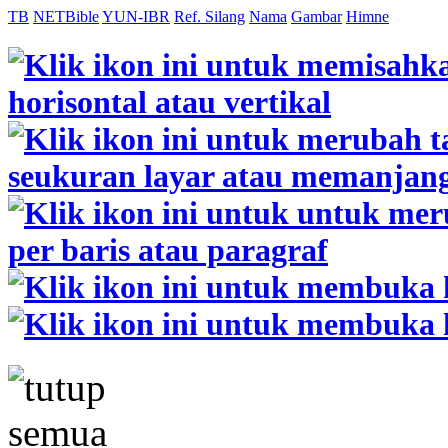
TB
NETBible
YUN-IBR
Ref. Silang
Nama
Gambar
Himne