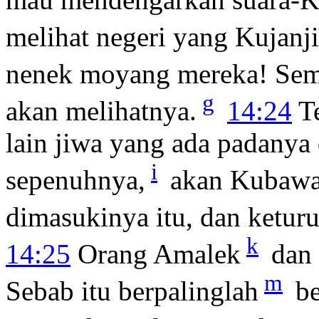
melihat negeri yang Kujan
nenek moyang mereka! Sem
g
akan melihatnya.
14:24
Te
lain jiwa yang ada padanya
i
sepenuhnya,
akan Kubawa 
dimasukinya itu, dan ketur
k
14:25
Orang Amalek
dan 
m
Sebab itu berpalinglah
be