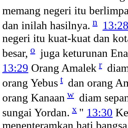
memang negeri itu berlimp
n
dan inilah hasilnya.
13:2
negeri itu kuat-kuat dan ko
o
besar,
juga keturunan En
r
13:29
Orang Amalek
diam
t
orang Yebus
dan orang A
w
orang Kanaan
diam sepan
x
sungai Yordan.
"
13:30
Ke
menenteramkan hati bangsa 