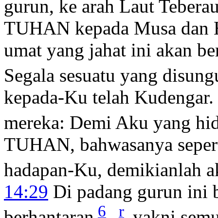
gurun, ke arah Laut Teberau
TUHAN kepada Musa dan 
umat yang jahat ini akan b
Segala sesuatu yang disung
kepada-Ku telah Kudengar
mereka: Demi Aku yang hi
TUHAN, bahwasanya sepert
hadapan-Ku, demikianlah 
14:29
Di padang gurun ini
6
r
berhantaran
,
yakni semu