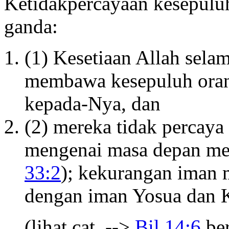
Ketidakpercayaan kesepuluh
ganda:
(1) Kesetiaan Allah sela
membawa kesepuluh orang
kepada-Nya, dan
(2) mereka tidak percaya
mengenai masa depan me
33:2
); kekurangan iman m
dengan iman Yosua dan 
(lihat cat. -->
Bil 14:6
ber