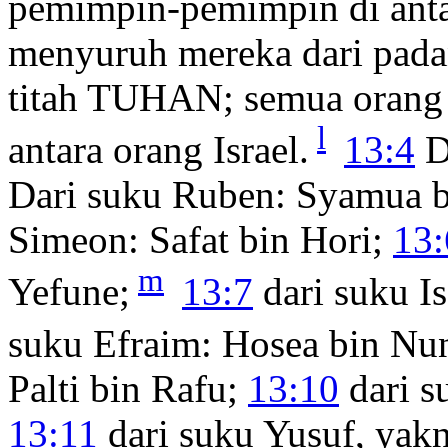
pemimpin-pemimpin di ant
menyuruh mereka dari pada
titah TUHAN; semua orang i
l
antara orang Israel.
13:4
D
Dari suku Ruben: Syamua 
Simeon: Safat bin Hori;
13:
m
Yefune;
13:7
dari suku I
suku Efraim: Hosea bin Nu
Palti bin Rafu;
13:10
dari s
13:11
dari suku Yusuf, yakn