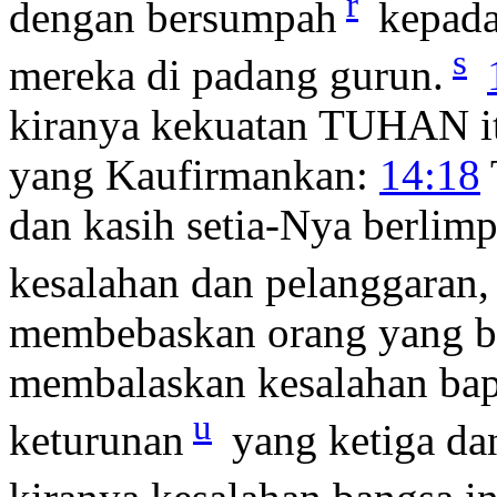
r
dengan bersumpah
kepada
s
mereka di padang gurun.
kiranya kekuatan TUHAN itu
yang Kaufirmankan:
14:18
dan kasih setia-Nya berli
kesalahan dan pelanggaran,
membebaskan orang yang be
membalaskan kesalahan bap
u
keturunan
yang ketiga da