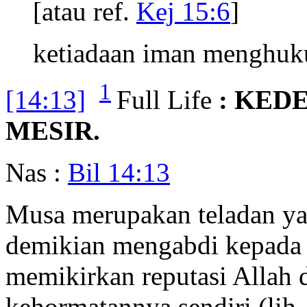
[atau ref.
Kej 15:6
]
ketiadaan iman menghuku
1
[14:13]
Full Life
: KED
MESIR.
Nas :
Bil 14:13
Musa merupakan teladan yan
demikian mengabdi kepada 
memikirkan reputasi Allah 
kehormatannya sendiri (lih.