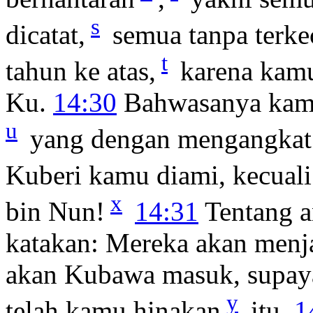
s
dicatat,
semua tanpa terke
t
tahun ke atas,
karena kamu
Ku.
14:30
Bahwasanya kamu 
u
yang dengan mengangkat
Kuberi kamu diami, kecuali
x
bin Nun!
14:31
Tentang a
katakan: Mereka akan menj
akan Kubawa masuk, supay
y
telah kamu hinakan
itu.
1