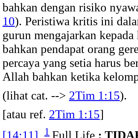
bahkan dengan risiko nyawa
10
). Peristiwa kritis ini da
gurun mengajarkan kepada 
bahkan pendapat orang gerej
percaya yang setia harus be
Allah bahkan ketika kelom
(lihat cat. -->
2Tim 1:15
).
[atau ref.
2Tim 1:15
]
1
[14:11]
Full Life
: TID