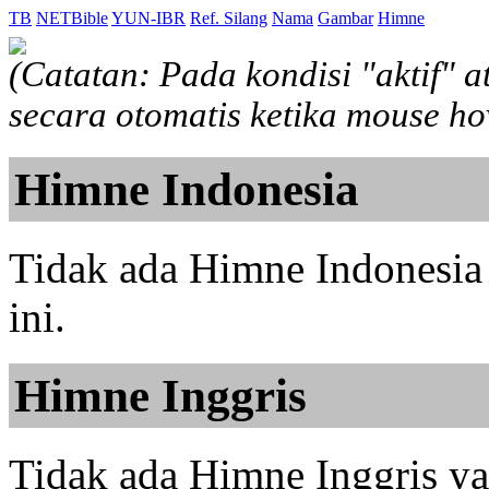
TB
NETBible
YUN-IBR
Ref. Silang
Nama
Gambar
Himne
(Catatan: Pada kondisi "aktif" 
secara otomatis ketika mouse h
Himne Indonesia
Tidak ada Himne Indonesia 
ini.
Himne Inggris
Tidak ada Himne Inggris yan