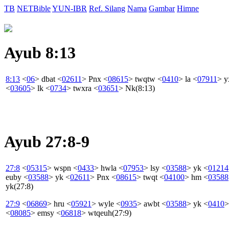
TB
NETBible
YUN-IBR
Ref. Silang
Nama
Gambar
Himne
Ayub 8:13
8:13
<
06
>
dbat
<
02611
>
Pnx
<
08615
>
twqtw
<
0410
>
la
<
07911
>
y
<
03605
>
lk
<
0734
>
twxra
<
03651
>
Nk
(8:13)
Ayub 27:8-9
27:8
<
05315
>
wspn
<
0433
>
hwla
<
07953
>
lsy
<
03588
>
yk
<
01214
euby
<
03588
>
yk
<
02611
>
Pnx
<
08615
>
twqt
<
04100
>
hm
<
03588
yk
(27:8)
27:9
<
06869
>
hru
<
05921
>
wyle
<
0935
>
awbt
<
03588
>
yk
<
0410
>
<
08085
>
emsy
<
06818
>
wtqeuh
(27:9)