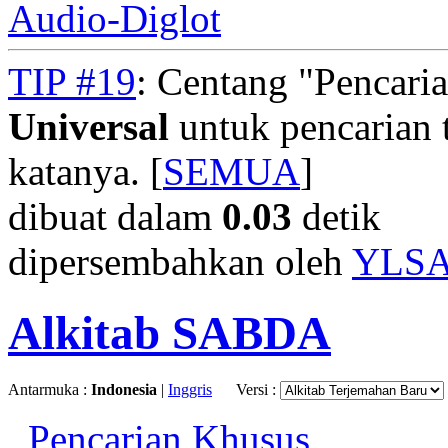
Audio-Diglot
TIP #19
: Centang "Pencari
Universal
untuk pencarian t
katanya. [
SEMUA
]
dibuat dalam
0.03
detik
dipersembahkan oleh
YLS
Alkitab SABDA
Antarmuka :
Indonesia
|
Inggris
Versi :
Pencarian Khusus