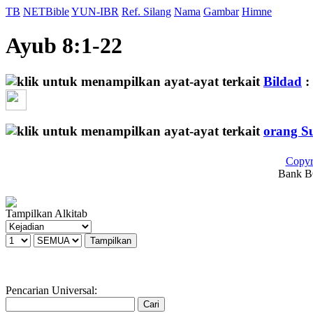
TB
NETBible
YUN-IBR
Ref. Silang
Nama
Gambar
Himne
Ayub 8:1-22
Bildad
:
orang S
Copyr
Bank BC
Tampilkan Alkitab
Pencarian Universal: