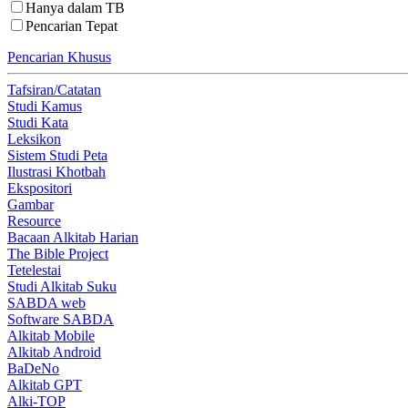
Hanya dalam TB
Pencarian Tepat
Pencarian Khusus
Tafsiran/Catatan
Studi Kamus
Studi Kata
Leksikon
Sistem Studi Peta
Ilustrasi Khotbah
Ekspositori
Gambar
Resource
Bacaan Alkitab Harian
The Bible Project
Tetelestai
Studi Alkitab Suku
SABDA web
Software SABDA
Alkitab Mobile
Alkitab Android
BaDeNo
Alkitab GPT
Alki-TOP