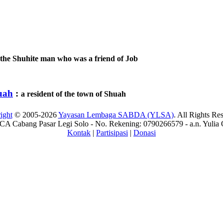
the Shuhite man who was a friend of Job
uah
:
a resident of the town of Shuah
ight
© 2005-2026
Yayasan Lembaga SABDA (YLSA)
. All Rights Re
A Cabang Pasar Legi Solo - No. Rekening: 0790266579 - a.n. Yulia 
Kontak
|
Partisipasi
|
Donasi