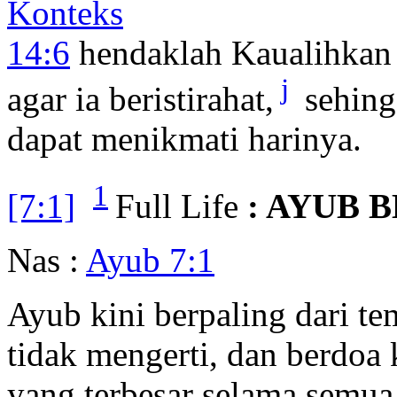
Konteks
14:6
hendaklah Kaualihkan
j
agar ia beristirahat,
sehing
dapat menikmati harinya.
1
[7:1]
Full Life
: AYUB 
Nas :
Ayub 7:1
Ayub kini berpaling dari t
tidak mengerti, dan berdoa
yang terbesar selama semua