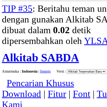
TIP #35
: Beritahu teman u
dengan gunakan Alkitab S
dibuat dalam
0.02
detik
dipersembahkan oleh
YLS
Alkitab SABDA
Antarmuka :
Indonesia
|
Inggris
Versi :
Pencarian Khusus
Download
|
Fitur
|
Font
|
Tu
Kami