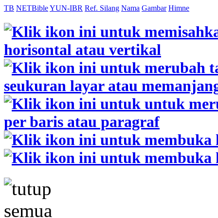
TB
NETBible
YUN-IBR
Ref. Silang
Nama
Gambar
Himne