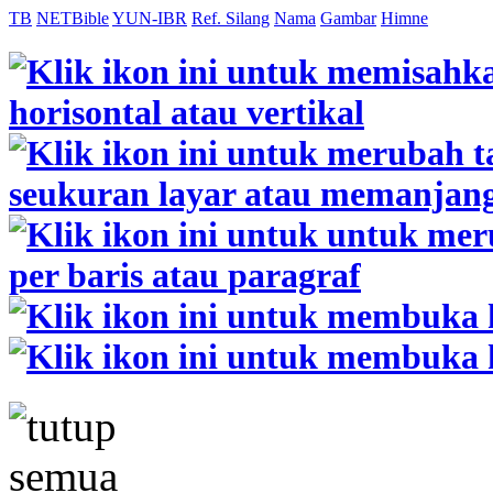
TB
NETBible
YUN-IBR
Ref. Silang
Nama
Gambar
Himne