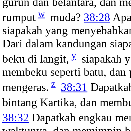
gurun dan belantara, dan
w
rumput
muda?
38:28
Apak
siapakah yang menyebabkan 
Dari dalam kandungan siapa
y
beku di langit,
siapakah 
membeku seperti batu, dan
z
mengeras.
38:31
Dapatkah
bintang Kartika, dan memb
38:32
Dapatkah engkau men
waktunya, dan memimpin bi