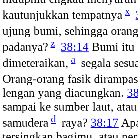
x
kautunjukkan tempatnya
ujung bumi, sehingga orang
z
padanya?
38:14
Bumi itu 
a
dimeteraikan,
segala sesua
Orang-orang fasik dirampas
lengan yang diacungkan.
3
sampai ke sumber laut, atau 
d
samudera
raya?
38:17
Apa
tersingkap bagimu, atau pe