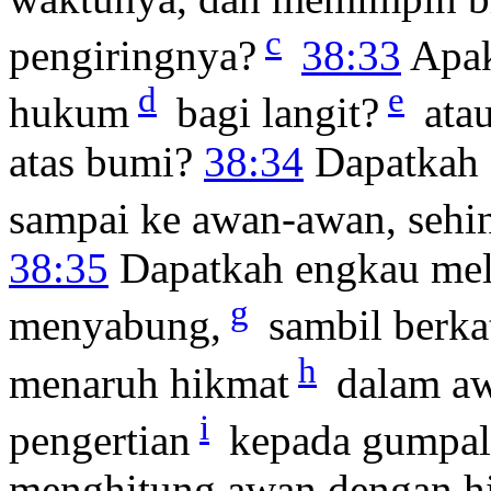
c
pengiringnya?
38:33
Apak
d
e
hukum
bagi langit?
atau
atas bumi?
38:34
Dapatkah 
sampai ke awan-awan, sehin
38:35
Dapatkah engkau mele
g
menyabung,
sambil berk
h
menaruh hikmat
dalam aw
i
pengertian
kepada gumpa
menghitung awan dengan hi