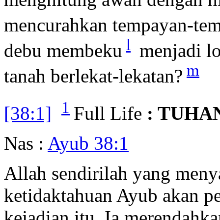
mencurahkan tempayan-te
l
debu membeku
menjadi l
m
tanah berlekat-lekatan?
1
[38:1]
Full Life
: TUHA
Nas :
Ayub 38:1
Allah sendirilah yang men
ketidaktahuan Ayub akan pe
kejadian itu. Ia merendah