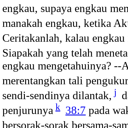
engkau, supaya engkau me
manakah engkau, ketika Ak
Ceritakanlah, kalau engka
Siapakah yang telah menet
engkau mengetahuinya? --A
merentangkan tali penguku
j
sendi-sendinya dilantak,
d
k
penjurunya
38:7
pada wak
bersorak-sorak bersama-sa