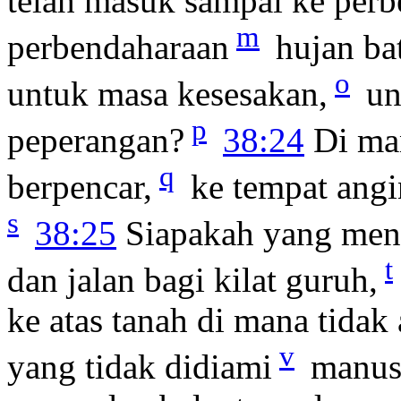
telah masuk sampai ke perb
m
perbendaharaan
hujan ba
o
untuk masa kesesakan,
un
p
peperangan?
38:24
Di man
q
berpencar,
ke tempat angi
s
38:25
Siapakah yang meng
t
dan jalan bagi kilat guruh,
ke atas tanah di mana tidak
v
yang tidak didiami
manus