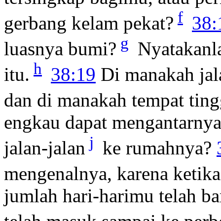
f
gerbang kelam pekat?
38:
g
luasnya bumi?
Nyatakanla
h
itu.
38:19
Di manakah jal
dan di manakah tempat ting
engkau dapat mengantarnya
j
jalan-jalan
ke rumahnya?
mengenalnya, karena ketika 
jumlah hari-harimu telah b