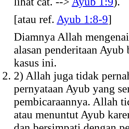
lihat cat. -->
Ayub 1:9
).
[atau ref.
Ayub 1:8-9
]
Diamnya Allah mengenai
alasan penderitaan Ayub 
kasus ini.
2) Allah juga tidak pern
pernyataan Ayub yang se
pembicaraannya. Allah t
atau menuntut Ayub kar
dan bersimpati dengan p