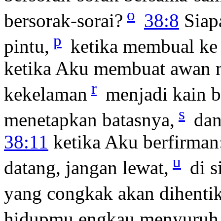
o
bersorak-sorai?
38:8
Siap
p
pintu,
ketika membual ke 
ketika Aku membuat awan 
r
kekelaman
menjadi kain 
s
menetapkan batasnya,
dan
38:11
ketika Aku berfirman:
u
datang, jangan lewat,
di s
yang congkak akan dihenti
hidupmu engkau menyuruh d