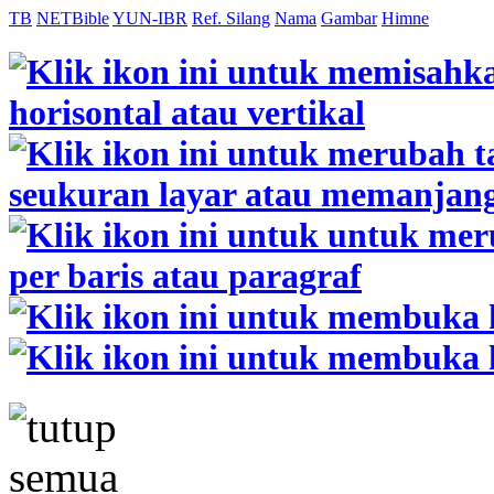
TB
NETBible
YUN-IBR
Ref. Silang
Nama
Gambar
Himne