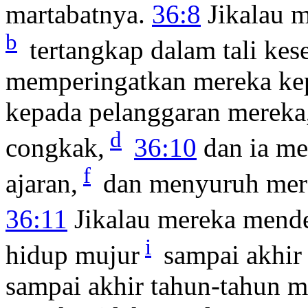
martabatnya.
36:8
Jikalau m
b
tertangkap dalam tali kes
memperingatkan mereka kep
kepada pelanggaran mereka
d
congkak,
36:10
dan ia me
f
ajaran,
dan menyuruh merek
36:11
Jikalau mereka mende
i
hidup mujur
sampai akhir 
sampai akhir tahun-tahun 