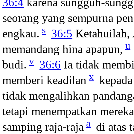
36:4
karena sungguh-sungg
seorang yang sempurna pe
s
engkau.
36:5
Ketahuilah, 
u
memandang hina apapun,
v
budi.
36:6
Ia tidak membi
x
memberi keadilan
kepada 
tidak mengalihkan pandanga
tetapi menempatkan mereka
a
samping raja-raja
di atas 