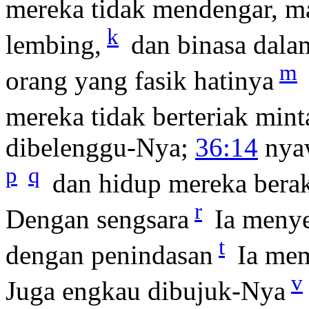
mereka tidak mendengar, m
k
lembing,
dan binasa dala
m
orang yang fasik hatinya
mereka tidak berteriak mint
dibelenggu-Nya;
36:14
nyaw
p
q
dan hidup mereka berak
r
Dengan sengsara
Ia menye
t
dengan penindasan
Ia mem
v
Juga engkau dibujuk-Nya