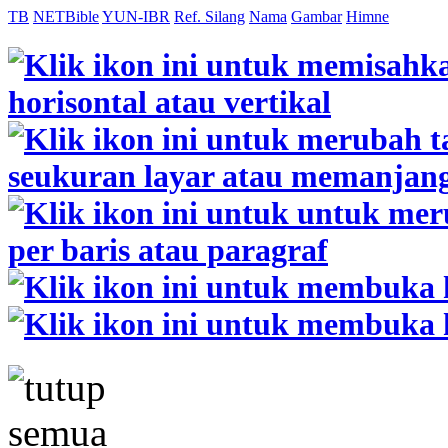
TB
NETBible
YUN-IBR
Ref. Silang
Nama
Gambar
Himne