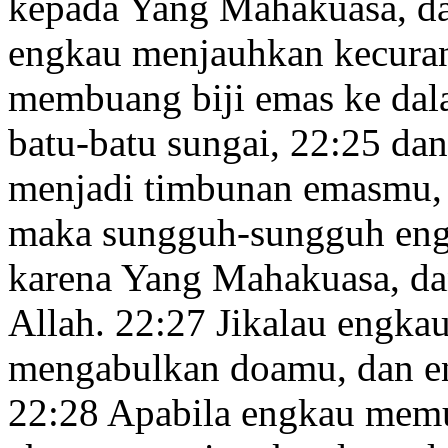
kepada Yang Mahakuasa, da
engkau menjauhkan kecura
membuang biji emas
ke dal
batu-batu sungai,
22:25
dan
menjadi timbunan emasmu,
maka sungguh-sungguh eng
karena Yang Mahakuasa,
da
Allah.
22:27
Jikalau engka
mengabulkan doamu,
dan e
22:28
Apabila engkau memu