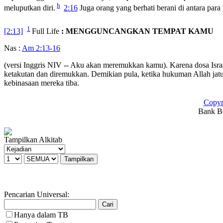
h
meluputkan diri.
2:16
Juga orang yang berhati berani di antara par
1
[2:13]
Full Life
: MENGGUNCANGKAN TEMPAT KAMU
Nas :
Am 2:13-16
(versi Inggris NIV -- Aku akan meremukkan kamu). Karena dosa Isra
ketakutan dan diremukkan. Demikian pula, ketika hukuman Allah jat
kebinasaan mereka tiba.
Copyr
Bank BC
Tampilkan Alkitab
Pencarian Universal:
Hanya dalam TB