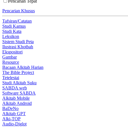
Pencarian Tepat
Pencarian Khusus
Tafsiran/Catatan
Studi Kamus
Studi Kata
Leksikon
Sistem Studi Peta
Ilustrasi Khotbah
Ekspositori
Gambar
Resource
Bacaan Alkitab Harian
The Bible Project
Tetelestai
Studi Alkitab Suku
SABDA web
Software SABDA
Alkitab Mobile
Alkitab Android
BaDeNo
Alkitab GPT
Alki-TOP
Audio-Diglot