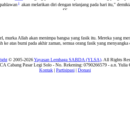
i
a pahlawan
akan melarikan diri dengan telanjang pada hari itu," dem
el, murka Allah akan menimpa bangsa yang fasik itu. Mereka yang men
uh ke atas bumi pada akhir zaman, semua orang fasik yang menyangka d
ight
© 2005-2026
Yayasan Lembaga SABDA (YLSA)
. All Rights Re
A Cabang Pasar Legi Solo - No. Rekening: 0790266579 - a.n. Yulia 
Kontak
|
Partisipasi
|
Donasi