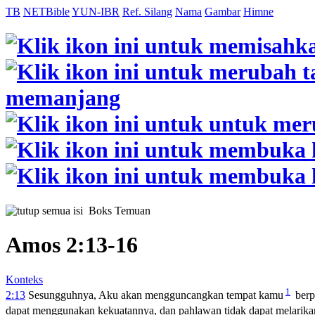
TB
NETBible
YUN-IBR
Ref. Silang
Nama
Gambar
Himne
Boks Temuan
Amos 2:13-16
Konteks
1
2:13
Sesungguhnya, Aku akan mengguncangkan tempat kamu
berp
dapat menggunakan kekuatannya, dan pahlawan tidak dapat melarika