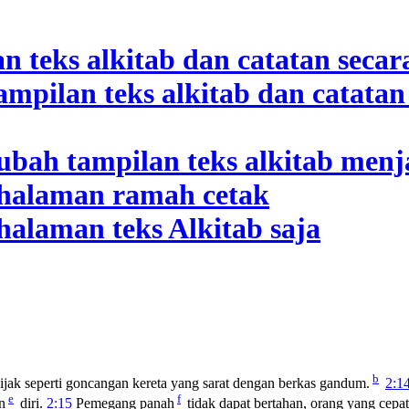
b
ijak seperti goncangan kereta yang sarat dengan berkas gandum.
2:1
e
f
n
diri.
2:15
Pemegang panah
tidak dapat bertahan, orang yang cepa