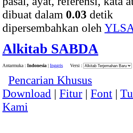
pasal, ayat, referensi, kata 
dibuat dalam
0.03
detik
dipersembahkan oleh
YLS
Alkitab SABDA
Antarmuka :
Indonesia
|
Inggris
Versi :
Pencarian Khusus
Download
|
Fitur
|
Font
|
Tu
Kami