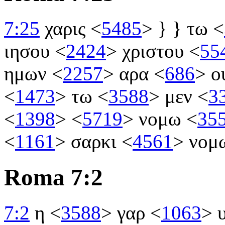
7:25
χαρις
<
5485
>
} } τω
<
ιησου
<
2424
>
χριστου
<
55
ημων
<
2257
>
αρα
<
686
>
ο
<
1473
>
τω
<
3588
>
μεν
<
3
<
1398
>
<
5719
>
νομω
<
35
<
1161
>
σαρκι
<
4561
>
νομ
Roma 7:2
7:2
η
<
3588
>
γαρ
<
1063
>
υ