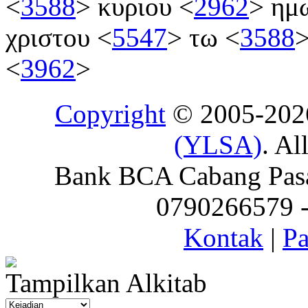
<
3588
>
κυριου
<
2962
>
ημ
χριστου
<
5547
>
τω
<
3588
<
3962
>
Copyright
© 2005-20
(YLSA)
. Al
Bank BCA Cabang Pasar
0790266579 - 
Kontak
|
Pa
Tampilkan Alkitab