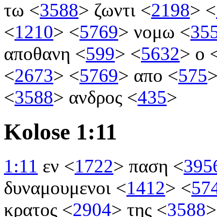
τω
<
3588
>
ζωντι
<
2198
>
<
<
1210
>
<
5769
>
νομω
<
35
αποθανη
<
599
>
<
5632
>
ο
<
2673
>
<
5769
>
απο
<
575
<
3588
>
ανδρος
<
435
>
Kolose 1:11
1:11
εν
<
1722
>
παση
<
395
δυναμουμενοι
<
1412
>
<
57
κρατος
<
2904
>
της
<
3588
>