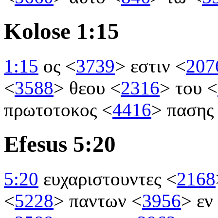
Kolose 1:15
1:15
ος
<
3739
>
εστιν
<
207
<
3588
>
θεου
<
2316
>
του
<
πρωτοτοκος
<
4416
>
παση
Efesus 5:20
5:20
ευχαριστουντες
<
2168
<
5228
>
παντων
<
3956
>
εν