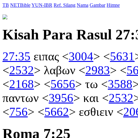
TB
NETBible
YUN-IBR
Ref. Silang
Nama
Gambar
Himne
Kisah Para Rasul 27:
27:35
ειπας
<
3004
>
<
5631
<
2532
>
λαβων
<
2983
>
<
5
<
2168
>
<
5656
>
τω
<
3588
παντων
<
3956
>
και
<
2532
<
756
>
<
5662
>
εσθιειν
<
20
Roma 7:25