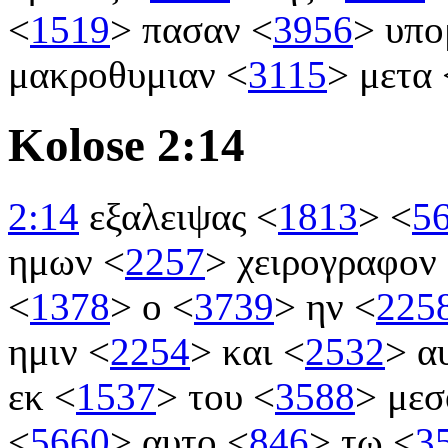
<
1519
>
πασαν
<
3956
>
υπο
μακροθυμιαν
<
3115
>
μετα
Kolose 2:14
2:14
εξαλειψας
<
1813
>
<
5
ημων
<
2257
>
χειρογραφον
<
1378
>
ο
<
3739
>
ην
<
225
ημιν
<
2254
>
και
<
2532
>
α
εκ
<
1537
>
του
<
3588
>
μεσ
<
5660
>
αυτο
<
846
>
τω
<
3