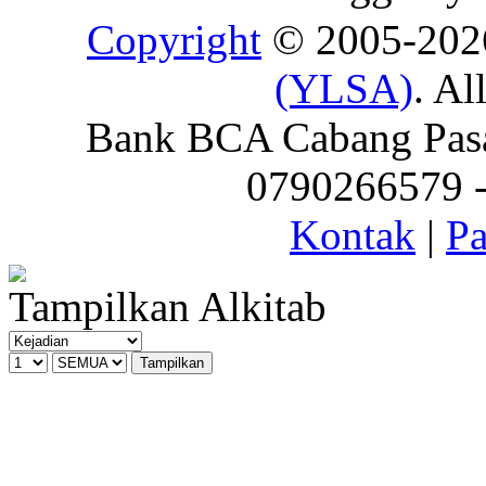
Copyright
© 2005-20
(YLSA)
. Al
Bank BCA Cabang Pasar
0790266579 - 
Kontak
|
Pa
Tampilkan Alkitab