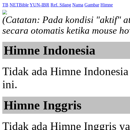
TB
NETBible
YUN-IBR
Ref. Silang
Nama
Gambar
Himne
(Catatan: Pada kondisi "aktif" 
secara otomatis ketika mouse h
Himne Indonesia
Tidak ada Himne Indonesia 
ini.
Himne Inggris
Tidak ada Himne Inggris yan