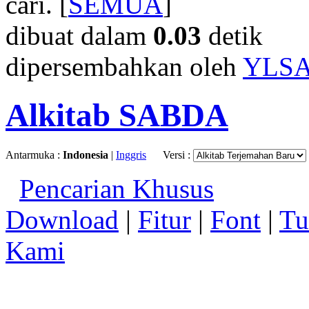
cari. [
SEMUA
]
dibuat dalam
0.03
detik
dipersembahkan oleh
YLS
Alkitab SABDA
Antarmuka :
Indonesia
|
Inggris
Versi :
Pencarian Khusus
Download
|
Fitur
|
Font
|
Tu
Kami