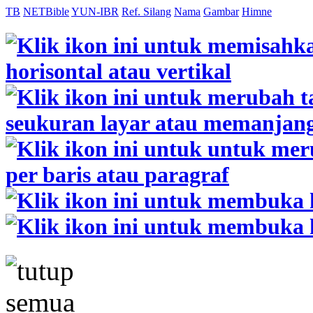
TB
NETBible
YUN-IBR
Ref. Silang
Nama
Gambar
Himne