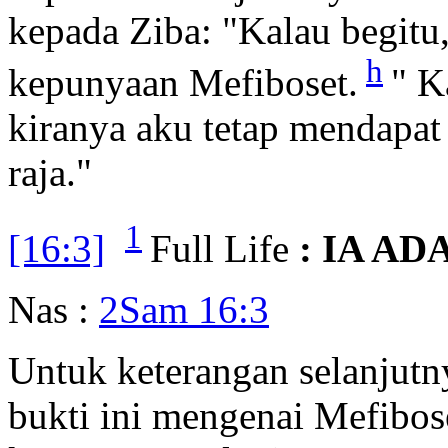
kepada Ziba: "Kalau begitu
h
kepunyaan Mefiboset.
" K
kiranya aku tetap mendapat
raja."
1
[16:3]
Full Life
: IA A
Nas :
2Sam 16:3
Untuk keterangan selanjutn
bukti ini mengenai Mefibose