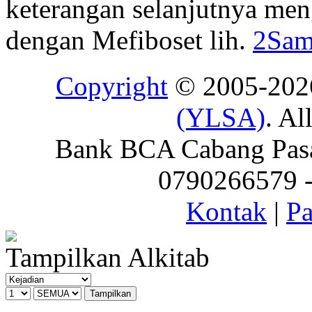
keterangan selanjutnya men
dengan Mefiboset lih.
2Sam
Copyright
© 2005-20
(YLSA)
. Al
Bank BCA Cabang Pasar
0790266579 - 
Kontak
|
Pa
Tampilkan Alkitab