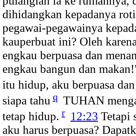
pulanglah ia ke rumahnya, 
dihidangkan kepadanya roti
pegawai-pegawainya kepada
kauperbuat ini? Oleh karen
engkau berpuasa dan menangi
engkau bangun dan makan
itu hidup, aku berpuasa da
q
siapa tahu
TUHAN mengasi
r
tetap hidup.
12:23
Tetapi 
aku harus berpuasa? Dapat