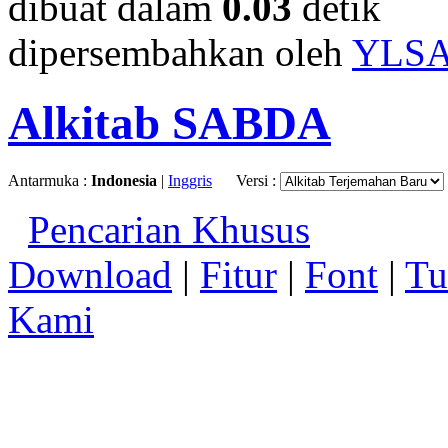
dibuat dalam
0.03
detik
dipersembahkan oleh
YLS
Alkitab SABDA
Antarmuka :
Indonesia
|
Inggris
Versi :
Pencarian Khusus
Download
|
Fitur
|
Font
|
Tu
Kami