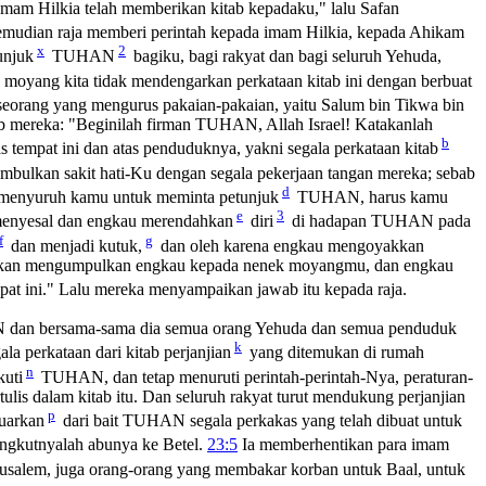
"Imam Hilkia telah memberikan kitab kepadaku," lalu Safan
mudian raja memberi perintah kepada imam Hilkia, kepada Ahikam
x
2
unjuk
TUHAN
bagiku, bagi rakyat dan bagi seluruh Yehuda,
moyang kita tidak mendengarkan perkataan kitab ini dengan berbuat
 seorang yang mengurus pakaian-pakaian, yaitu Salum bin Tikwa bin
 mereka: "Beginilah firman TUHAN, Allah Israel! Katakanlah
b
s tempat ini dan atas penduduknya, yakni segala perkataan kitab
bulkan sakit hati-Ku dengan segala pekerjaan tangan mereka; sebab
d
h menyuruh kamu untuk meminta petunjuk
TUHAN, harus kamu
e
3
menyesal dan engkau merendahkan
diri
di hadapan TUHAN pada
f
g
dan menjadi kutuk,
dan oleh karena engkau mengoyakkan
akan mengumpulkan engkau kepada nenek moyangmu, dan engkau
pat ini." Lalu mereka menyampaikan jawab itu kepada raja.
 dan bersama-sama dia semua orang Yehuda dan semua penduduk
k
ala perkataan dari kitab perjanjian
yang ditemukan di rumah
n
uti
TUHAN, dan tetap menuruti perintah-perintah-Nya, peraturan-
lis dalam kitab itu. Dan seluruh rakyat turut mendukung perjanjian
p
uarkan
dari bait TUHAN segala perkakas yang telah dibuat untuk
angkutnyalah abunya ke Betel.
23:5
Ia memberhentikan para imam
erusalem, juga orang-orang yang membakar korban untuk Baal, untuk