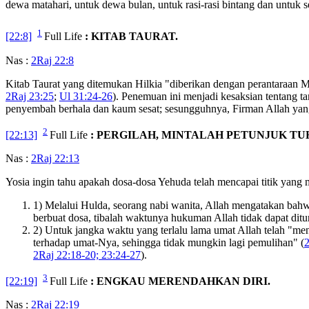
dewa matahari, untuk dewa bulan, untuk rasi-rasi bintang dan untuk se
1
[22:8]
Full Life
: KITAB TAURAT.
Nas :
2Raj 22:8
Kitab Taurat yang ditemukan Hilkia "diberikan dengan perantaraan M
2Raj 23:25
;
Ul 31:24-26
). Penemuan ini menjadi kesaksian tentang 
penyembah berhala dan kaum sesat; sesungguhnya, Firman Allah yang
2
[22:13]
Full Life
: PERGILAH, MINTALAH PETUNJUK TU
Nas :
2Raj 22:13
Yosia ingin tahu apakah dosa-dosa Yehuda telah mencapai titik yang 
1) Melalui Hulda, seorang nabi wanita, Allah mengatakan bahw
berbuat dosa, tibalah waktunya hukuman Allah tidak dapat ditu
2) Untuk jangka waktu yang terlalu lama umat Allah telah "me
terhadap umat-Nya, sehingga tidak mungkin lagi pemulihan" (
2Raj 22:18-20; 23:24-27
).
3
[22:19]
Full Life
: ENGKAU MERENDAHKAN DIRI.
Nas :
2Raj 22:19