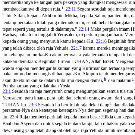
memberikannya ke tangan para pekerja yang diangkat mengawasi rum
t
membacakannya di depan raja.
22:11
Segera sesudah raja mendengar
v
bin Safan, kepada Akhbor bin Mikha, kepada Safan, panitera itu, 
tentang perkataan kitab yang ditemukan ini, sebab hebat kehangatan
tepat seperti yang tertulis di dalamnya."
22:14
Maka pergilah imam Hi
Harhas; nabiah itu tinggal di Yerusalem, di perkampungan baru. M
kepada orang yang menyuruh kamu kepada-Ku!
22:16
Beginilah fi
yang telah dibaca oleh raja Yehuda;
22:17
karena mereka meninggalk
itu kehangatan murka-Ku akan bernyala-nyala terhadap tempat ini d
katakan demikian: Beginilah firman TUHAN, Allah Israel: Mengenai 
waktu engkau mendengar hukuman yang Kufirmankan terhadap tempa
pakaianmu dan menangis di hadapan-Ku, Akupun telah mendengarn
h
i
akan dikebumikan ke dalam kuburmu dengan damai,
dan matamu
Pembaharuan yang dilakukan Yosia
23:1
Sesudah itu raja menyuruh orang mengumpulkan semua tua-tua
Yerusalem, para imam, para nabi dan seluruh orang awam, dari yang
l
TUHAN itu.
23:3
Sesudah itu berdirilah raja dekat tiang
dan diadaka
peraturan-Nya dan ketetapan-ketetapan-Nya dengan segenap hati dan d
itu.
23:4
Raja memberi perintah kepada imam besar Hilkia dan kepada
Baal dan Asyera dan untuk segala tentara langit, lalu dibakarnyalah s
dewa asing yang telah diangkat oleh raja-raja Yehuda untuk membaka