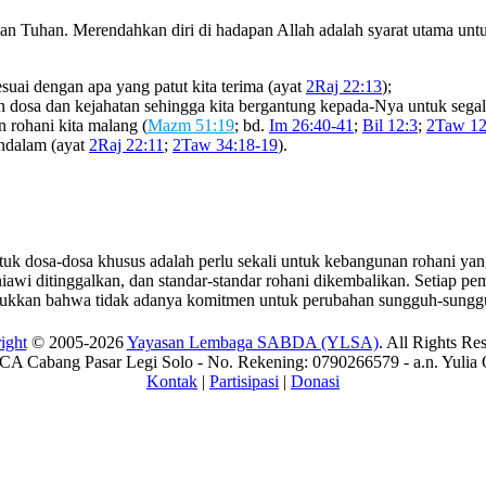
pan Tuhan. Merendahkan diri di hadapan Allah adalah syarat utama un
esuai dengan apa yang patut kita terima (ayat
2Raj 22:13
);
an dosa dan kejahatan sehingga kita bergantung kepada-Nya untuk segal
 rohani kita malang (
Mazm 51:19
; bd.
Im 26:40-41
;
Bil 12:3
;
2Taw 12
endalam (ayat
2Raj 22:11
;
2Taw 34:18-19
).
uk dosa-dosa khusus adalah perlu sekali untuk kebangunan rohani yang 
uniawi ditinggalkan, dan standar-standar rohani dikembalikan. Setiap 
jukkan bahwa tidak adanya komitmen untuk perubahan sungguh-sunggu
ight
© 2005-2026
Yayasan Lembaga SABDA (YLSA)
. All Rights Re
A Cabang Pasar Legi Solo - No. Rekening: 0790266579 - a.n. Yulia 
Kontak
|
Partisipasi
|
Donasi