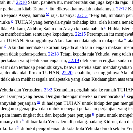
ah itu."
22:10
Safan, panitera itu, memberitahukan juga kepada raja: 
u
 perkataan kitab Taurat
itu, dikoyakkannyalah pakaiannya.
22:12
Ke
w
dan kepada Asaya, hamba
raja, katanya:
22:13
"Pergilah, mintalah pet
y
 murka
TUHAN yang bernyala-nyala terhadap kita, oleh karena nenek 
z
lkia, Ahikam, Akhbor, Safan dan Asaya kepada nabiah
Hulda, isteri
ereka memberitakan semuanya kepadanya.
22:15
Perempuan itu menjawab
a
rman TUHAN: Sesungguhnya Aku akan mendatangkan malapetaka
ata
c
an
Aku dan membakar korban kepada allah lain dengan maksud menim
engan tidak padam-padam.
22:18
Tetapi kepada raja Yehuda, yang tela
perkataan yang telah kaudengar itu,
22:19
oleh karena engkau sudah 
t ini dan terhadap penduduknya, bahwa mereka akan mendahsyatkan
ya, demikianlah firman TUHAN,
22:20
sebab itu, sesungguhnya Aku 
tidak akan melihat segala malapetaka yang akan Kudatangkan atas tem
 Yehuda dan Yerusalem.
23:2
Kemudian pergilah raja ke rumah TUHAN
j
 kecil sampai yang besar. Dengan didengar mereka ia membacakan
seg
m
nnyalah perjanjian
di hadapan TUHAN untuk hidup dengan mengik
engan segenap jiwa dan untuk menepati perkataan perjanjian yang tertu
o
 para imam tingkat dua dan kepada para penjaga
pintu untuk mengel
4
emuanya itu
di luar kota Yerusalem di padang-padang Kidron, dan di
q
r korban
di bukit pengorbanan di kota-kota Yehuda dan di sekitar Y