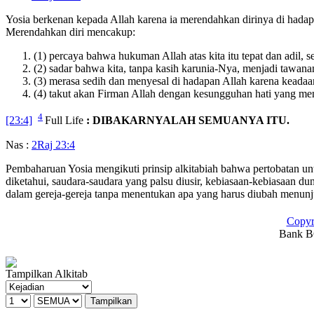
Yosia berkenan kepada Allah karena ia merendahkan dirinya di hada
Merendahkan diri mencakup:
(1) percaya bahwa hukuman Allah atas kita itu tepat dan adil, s
(2) sadar bahwa kita, tanpa kasih karunia-Nya, menjadi tawan
(3) merasa sedih dan menyesal di hadapan Allah karena keadaan
(4) takut akan Firman Allah dengan kesungguhan hati yang m
4
[23:4]
Full Life
: DIBAKARNYALAH SEMUANYA ITU.
Nas :
2Raj 23:4
Pembaharuan Yosia mengikuti prinsip alkitabiah bahwa pertobatan unt
diketahui, saudara-saudara yang palsu diusir, kebiasaan-kebiasaan d
dalam gereja-gereja tanpa menentukan apa yang harus diubah menun
Copyr
Bank BC
Tampilkan Alkitab