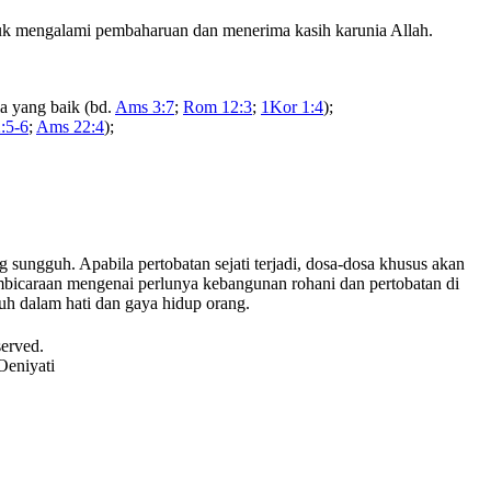
tuk mengalami pembaharuan dan menerima kasih karunia Allah.
a yang baik (bd.
Ams 3:7
;
Rom 12:3
;
1Kor 1:4
);
:5-6
;
Ams 22:4
);
sungguh. Apabila pertobatan sejati terjadi, dosa-dosa khusus akan
pembicaraan mengenai perlunya kebangunan rohani dan pertobatan di
h dalam hati dan gaya hidup orang.
served.
Oeniyati