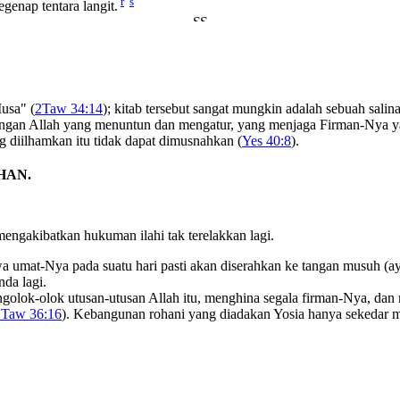
r
s
genap tentara langit.
usa" (
2Taw 34:14
); kitab tersebut sangat mungkin adalah sebuah salin
tangan Allah yang menuntun dan mengatur, yang menjaga Firman-Nya y
 diilhamkan itu tidak dapat dimusnahkan (
Yes 40:8
).
HAN.
mengakibatkan hukuman ilahi tak terelakkan lagi.
a umat-Nya pada suatu hari pasti akan diserahkan ke tangan musuh (a
nda lagi.
ngolok-olok utusan-utusan Allah itu, menghina segala firman-Nya, da
2Taw 36:16
). Kebangunan rohani yang diadakan Yosia hanya sekedar m