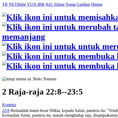
TB
NETBible
YUN-IBR
Ref. Silang
Nama
Gambar
Himne
Boks Temuan
2 Raja-raja 22:8--23:5
Konteks
22:8
Berkatalah imam besar Hilkia, kepada Safan, panitera itu: "Tela
Kemudian Safan, panitera itu, masuk menghadap raja, disampaikann