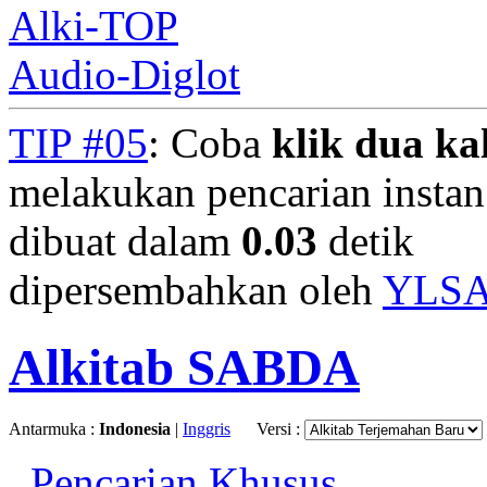
Alki-TOP
Audio-Diglot
TIP #05
: Coba
klik dua kal
melakukan pencarian instan.
dibuat dalam
0.03
detik
dipersembahkan oleh
YLS
Alkitab SABDA
Antarmuka :
Indonesia
|
Inggris
Versi :
Pencarian Khusus