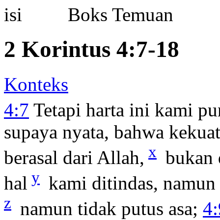
Boks Temuan
2 Korintus 4:7-18
Konteks
4:7
Tetapi harta ini kami pu
supaya nyata, bahwa kekua
x
berasal dari Allah,
bukan d
y
hal
kami ditindas, namun t
z
namun tidak putus asa;
4: