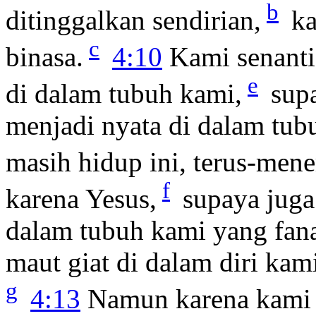
b
ditinggalkan sendirian,
ka
c
binasa.
4:10
Kami senanti
e
di dalam tubuh kami,
supa
menjadi nyata di dalam tu
masih hidup ini, terus-men
f
karena Yesus,
supaya juga
dalam tubuh kami yang fana
maut giat di dalam diri kam
g
4:13
Namun karena kami 