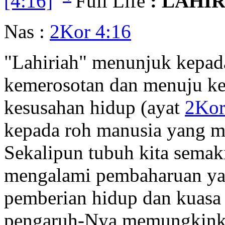
[4:16]
Full Life
: LAHIR
Nas :
2Kor 4:16
"Lahiriah" menunjuk kepad
kemerosotan dan menuju kem
kesusahan hidup (ayat
2Kor
kepada roh manusia yang me
Sekalipun tubuh kita semaki
mengalami pembaharuan yan
pemberian hidup dan kuasa 
pengaruh-Nya memungkinkan