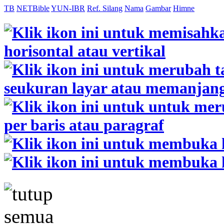
TB
NETBible
YUN-IBR
Ref. Silang
Nama
Gambar
Himne