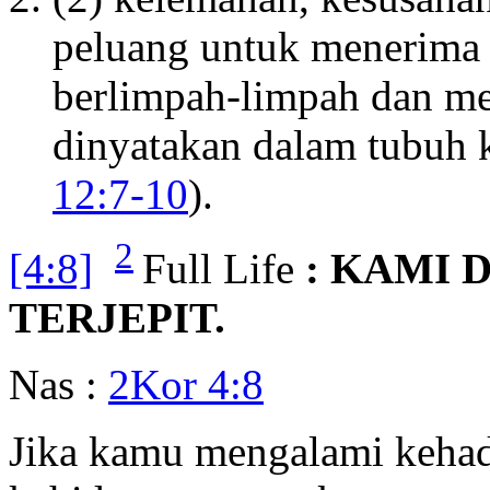
peluang untuk menerima 
berlimpah-limpah dan m
dinyatakan dalam tubuh k
12:7-10
).
2
[4:8]
Full Life
: KAMI 
TERJEPIT.
Nas :
2Kor 4:8
Jika kamu mengalami kehad