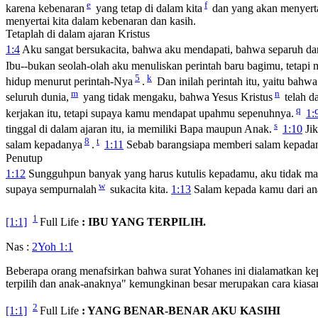
e
f
karena kebenaran
yang tetap di dalam kita
dan yang akan menyerta
menyertai kita dalam kebenaran dan kasih.
Tetaplah di dalam ajaran Kristus
1:4
Aku sangat bersukacita, bahwa aku mendapati, bahwa separuh da
Ibu--bukan seolah-olah aku menuliskan perintah baru bagimu, tetapi 
5
k
hidup menurut perintah-Nya
.
Dan inilah perintah itu, yaitu bahw
m
n
seluruh dunia,
yang tidak mengaku, bahwa Yesus Kristus
telah d
q
kerjakan itu, tetapi supaya kamu mendapat upahmu sepenuhnya.
1:
s
tinggal di dalam ajaran itu, ia memiliki Bapa maupun Anak.
1:10
Jik
8
t
salam kepadanya
.
1:11
Sebab barangsiapa memberi salam kepadan
Penutup
1:12
Sungguhpun banyak yang harus kutulis kepadamu, aku tidak mau 
w
supaya sempurnalah
sukacita kita.
1:13
Salam kepada kamu dari ana
1
[1:1]
Full Life
: IBU YANG TERPILIH.
Nas :
2Yoh 1:1
Beberapa orang menafsirkan bahwa surat Yohanes ini dialamatkan kep
terpilih dan anak-anaknya" kemungkinan besar merupakan cara kiasa
2
[1:1]
Full Life
: YANG BENAR-BENAR AKU KASIHI