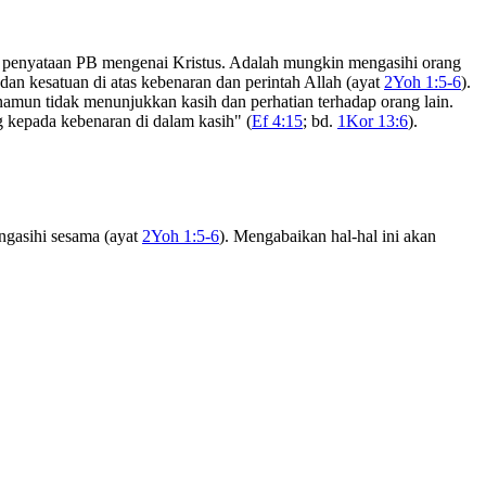
an penyataan PB mengenai Kristus. Adalah mungkin mengasihi orang
an kesatuan di atas kebenaran dan perintah Allah (ayat
2Yoh 1:5-6
).
namun tidak menunjukkan kasih dan perhatian terhadap orang lain.
 kepada kebenaran di dalam kasih" (
Ef 4:15
; bd.
1Kor 13:6
).
ngasihi sesama (ayat
2Yoh 1:5-6
). Mengabaikan hal-hal ini akan