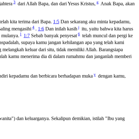
3
g
jahtera
dari Allah Bapa, dan dari Yesus Kristus,
Anak Bapa, akan
elah kita terima dari Bapa.
1:5
Dan sekarang aku minta kepadamu,
4
j
saling mengasihi
.
1:6
Dan inilah kasih
itu, yaitu bahwa kita harus
l
6
i mulanya.
1:7
Sebab banyak penyesat
telah muncul dan pergi ke
spadalah, supaya kamu jangan kehilangan apa yang telah kami
g melangkah keluar dari situ, tidak memiliki Allah. Barangsiapa
ganlah kamu menerima dia di dalam rumahmu dan janganlah memberi
v
endiri kepadamu dan berbicara berhadapan muka
dengan kamu,
nita") dan keluarganya. Sekalipun demikian, istilah "Ibu yang