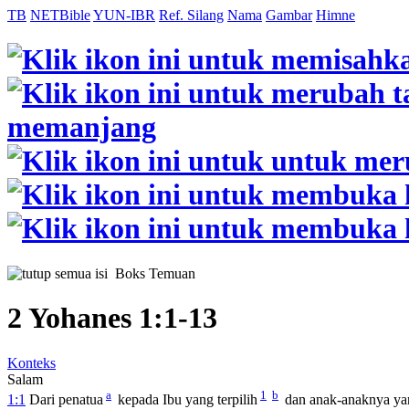
TB
NETBible
YUN-IBR
Ref. Silang
Nama
Gambar
Himne
Boks Temuan
2 Yohanes 1:1-13
Konteks
Salam
a
1
b
1:1
Dari penatua
kepada Ibu yang terpilih
dan anak-anaknya yan