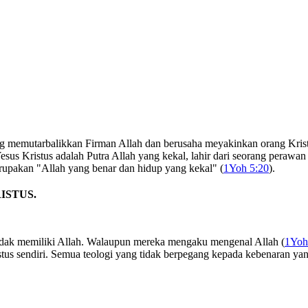
g memutarbalikkan Firman Allah dan berusaha meyakinkan orang Kris
us Kristus adalah Putra Allah yang kekal, lahir dari seorang perawan 
rupakan "Allah yang benar dan hidup yang kekal" (
1Yoh 5:20
).
ISTUS.
tidak memiliki Allah. Walaupun mereka mengaku mengenal Allah (
1Yoh
stus sendiri. Semua teologi yang tidak berpegang kepada kebenaran ya