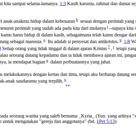
i kita sampai selama-lamanya.
1:3
Kasih karunia, rahmat dan damai se
h
ri anak-anakmu hidup dalam kebenaran
sesuai dengan perintah yang t
i
menurut perintah yang sudah ada pada kita dari mulanya
--supaya kita 
a kamu harus hidup di dalam kasih, sebagaimana telah kamu dengar dar
o
p
atang sebagai manusia.
Itu adalah si penyesat dan antikristus.
1:8
Wa
7
r
9
Setiap orang yang tidak tinggal di dalam ajaran Kristus
,
tetapi yan
alau seorang datang kepadamu dan ia tidak membawa ajaran ini, jan
u
ya, ia mendapat bagian
dalam perbuatannya yang jahat.
melakukannya dengan kertas dan tinta, tetapi aku berharap datang s
x
k-anak saudaramu yang terpilih.
ada seorang wanita yang saleh bernama _Kyria_ (Yun. yang artinya "wa
n untuk mengatakan "gereja dan anggotanya" (bd.
1Pet 5:13
).