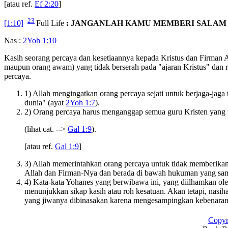
[atau ref.
Ef 2:20
]
23
[1:10]
Full Life
: JANGANLAH KAMU MEMBERI SALAM
Nas :
2Yoh 1:10
Kasih seorang percaya dan kesetiaannya kepada Kristus dan Firman 
maupun orang awam) yang tidak berserah pada "ajaran Kristus" dan r
percaya.
1) Allah mengingatkan orang percaya sejati untuk berjaga-jaga
dunia" (ayat
2Yoh 1:7
).
2) Orang percaya harus menganggap semua guru Kristen yang tid
(lihat cat. -->
Gal 1:9
).
[atau ref.
Gal 1:9
]
3) Allah memerintahkan orang percaya untuk tidak memberikan
Allah dan Firman-Nya dan berada di bawah hukuman yang sa
4) Kata-kata Yohanes yang berwibawa ini, yang diilhamkan ol
menunjukkan sikap kasih atau roh kesatuan. Akan tetapi, nasi
yang jiwanya dibinasakan karena mengesampingkan kebenaran
Copyr