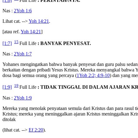
[1:6]
Full Life
: PERINTAH-NYA.
Nas :
2Yoh 1:6
Lihat cat. -->
Yoh 14:21
.
[atau ref.
Yoh 14:21
]
15
[1:7]
Full Life
: BANYAK PENYESAT.
Nas :
2Yoh 1:7
Yohanes mengingatkan bahwa banyak penyesat dan guru palsu sedan
berkaitan dengan pribadi Yesus Kristus. Mereka menyangkal bahwa Yes
dosa bagi semua orang yang percaya (
1Yoh 2:2; 4:9-10
) dan yang me
19
[1:9]
Full Life
: TIDAK TINGGAL DI DALAM AJARAN KR
Nas :
2Yoh 1:9
Mereka yang menolak penyataan semula dari Kristus dan para rasul 
Kristus; mereka yang meninggalkan ajaran Kristus meninggalkan Kri
ditolak
(lihat cat. -->
Ef 2:20
).