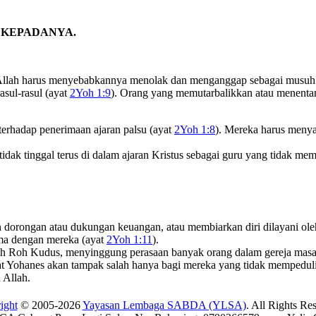
 KEPADANYA.
Allah harus menyebabkannya menolak dan menganggap sebagai musuh In
asul-rasul (ayat
2Yoh 1:9
). Orang yang memutarbalikkan atau menentan
 terhadap penerimaan ajaran palsu (ayat
2Yoh 1:8
). Mereka harus menya
ak tinggal terus di dalam ajaran Kristus sebagai guru yang tidak memi
 dorongan atau dukungan keuangan, atau membiarkan diri dilayani ol
ma dengan mereka (ayat
2Yoh 1:11
).
eh Roh Kudus, menyinggung perasaan banyak orang dalam gereja masa 
hat Yohanes akan tampak salah hanya bagi mereka yang tidak mempedul
 Allah.
ight
© 2005-2026
Yayasan Lembaga SABDA (YLSA)
. All Rights Re