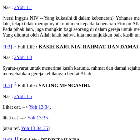
Nas :
2Yoh 1:1
(versi Inggris NIV -- Yang kukasihi di dalam kebenaran). Yohanes 
lain, tetapi tidak mempunyai komitmen kepada kebenaran Firman Alla
Pada pihak lain, juga mungkin bagi seorang di dalam gereja untuk m
Yang dituntut oleh Allah ialah bahwa kita menunjukkan baik kasih u
3
[1:3]
Full Life
: KASIH KARUNIA, RAHMAT, DAN DAMAI
Nas :
2Yoh 1:3
Syarat-syarat untuk menerima kasih karunia, rahmat dan damai sejah
menyebabkan gereja kehilangan berkat Allah.
7
[1:5]
Full Life
: SALING MENGASIHI.
Nas :
2Yoh 1:5
Lihat cat. -->
Yoh 13:34
,
lihat cat. -->
Yoh 13:35
.
[atau ref.
Yoh 13:34-35
]
11