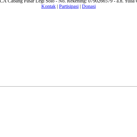
A Cabang Pasar Legi Solo - No. Rekening: 0790266579 - a.n. Yulia 
Kontak
|
Partisipasi
|
Donasi