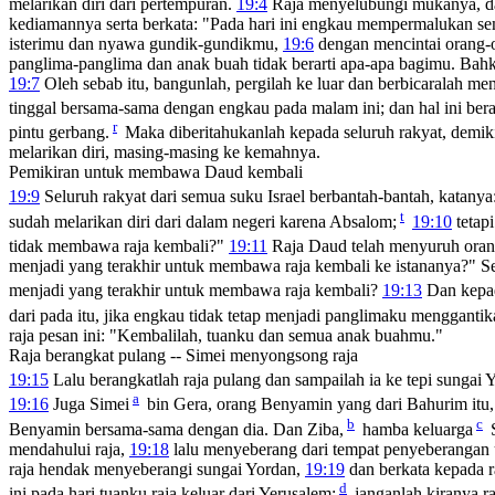
melarikan diri dari pertempuran.
19:4
Raja menyelubungi mukanya, da
kediamannya serta berkata: "Pada hari ini engkau mempermalukan s
isterimu dan nyawa gundik-gundikmu,
19:6
dengan mencintai orang-
panglima-panglima dan anak buah tidak berarti apa-apa bagimu. Bahk
19:7
Oleh sebab itu, bangunlah, pergilah ke luar dan berbicaralah 
tinggal bersama-sama dengan engkau pada malam ini; dan hal ini bera
r
pintu gerbang.
Maka diberitahukanlah kepada seluruh rakyat, demiki
melarikan diri, masing-masing ke kemahnya.
Pemikiran untuk membawa Daud kembali
19:9
Seluruh rakyat dari semua suku Israel berbantah-bantah, katanya:
t
sudah melarikan diri dari dalam negeri karena Absalom;
19:10
tetap
tidak membawa raja kembali?"
19:11
Raja Daud telah menyuruh ora
menjadi yang terakhir untuk membawa raja kembali ke istananya?" Seb
menjadi yang terakhir untuk membawa raja kembali?
19:13
Dan kepa
dari pada itu, jika engkau tidak tetap menjadi panglimaku mengganti
raja pesan ini: "Kembalilah, tuanku dan semua anak buahmu."
Raja berangkat pulang -- Simei menyongsong raja
19:15
Lalu berangkatlah raja pulang dan sampailah ia ke tepi sungai 
a
19:16
Juga Simei
bin Gera, orang Benyamin yang dari Bahurim itu
b
c
Benyamin bersama-sama dengan dia. Dan Ziba,
hamba keluarga
S
mendahului raja,
19:18
lalu menyeberang dari tempat penyeberangan 
raja hendak menyeberangi sungai Yordan,
19:19
dan berkata kepada r
d
ini pada hari tuanku raja keluar dari Yerusalem;
janganlah kiranya r