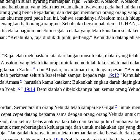
n dengan suara nyaring merataplah raja: "Anakku Absalom, Absalom
emua hambamu, yang telah menyelamatkan nyawamu pada hari ini dan n
orang yang benci kepadamu, dan dengan membenci orang-orang yang 
an aku mengerti pada hari ini, bahwa seandainya Absalom masih hidup 
menenangkan hati orang-orangmu. Sebab aku bersumpah demi TUHAN, ap
rti celaka bagimu melebihi segala celaka yang telah kaualami sejak ke
an: "Ketahuilah, raja duduk di pintu gerbang." Kemudian datanglah se
 "Raja telah melepaskan kita dari tangan musuh kita, dialah yang telah 
i Absalom yang telah kita urapi untuk memerintah kita, sudah mati d
u
ng kepada Zadok
dan Abyatar, imam-imam itu, dengan pesan: "Berbi
ab perkataan seluruh Israel telah sampai kepada raja.
19:12
"Kamulah 
v
da Amasa
haruslah kamu katakan: Bukankah engkau darah dagingku
y
kan Yoab.
"
19:14
Demikianlah dibelokkannya hati semua orang Yehud
z
Yordan. Sementara itu orang Yehuda telah sampai ke Gilgal
untuk men
, cepat-cepat datang bersama-sama dengan orang-orang Yehuda untuk
aul, dan kelima belas anaknya laki-laki dan kedua puluh hambanya be
untuk menyeberangkan keluarga raja dan untuk melakukan apa yang dip
aja: "Janganlah kiranya tuanku tetap memandang aku bersalah, dan j
aja memperhatikannya lagi.
19:20
Sebab hambamu ini tahu bahwa hamba t