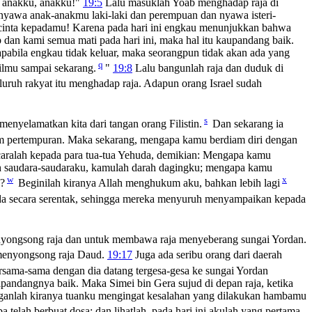
, anakku, anakku!"
19:5
Lalu masuklah Yoab menghadap raja di
yawa anak-anakmu laki-laki dan perempuan dan nyawa isteri-
cinta kepadamu! Karena pada hari ini engkau menunjukkan bahwa
dan kami semua mati pada hari ini, maka hal itu kaupandang baik.
abila engkau tidak keluar, maka seorangpun tidak akan ada yang
q
cilmu sampai sekarang.
"
19:8
Lalu bangunlah raja dan duduk di
luruh rakyat itu menghadap raja. Adapun orang Israel sudah
s
menyelamatkan kita dari tangan orang Filistin.
Dan sekarang ia
alam pertempuran. Maka sekarang, mengapa kamu berdiam diri dengan
caralah kepada para tua-tua Yehuda, demikian: Mengapa kamu
saudara-saudaraku, kamulah darah dagingku; mengapa kamu
w
x
?
Beginilah kiranya Allah menghukum aku, bahkan lebih lagi
a secara serentak, sehingga mereka menyuruh menyampaikan kepada
yongsong raja dan untuk membawa raja menyeberang sungai Yordan.
 menyongsong raja Daud.
19:17
Juga ada seribu orang dari daerah
rsama-sama dengan dia datang tergesa-gesa ke sungai Yordan
andangnya baik. Maka Simei bin Gera sujud di depan raja, ketika
anganlah kiranya tuanku mengingat kesalahan yang dilakukan hambamu
elah berbuat dosa; dan lihatlah, pada hari ini akulah yang pertama-