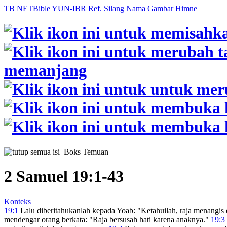
TB
NETBible
YUN-IBR
Ref. Silang
Nama
Gambar
Himne
Boks Temuan
2 Samuel 19:1-43
Konteks
19:1
Lalu diberitahukanlah kepada Yoab: "Ketahuilah, raja menangi
mendengar orang berkata: "Raja bersusah hati karena anaknya."
19:3