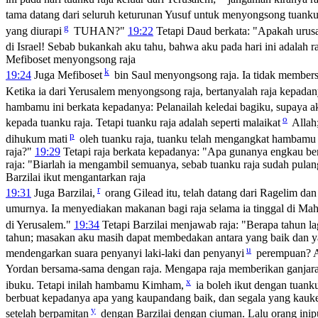
tama datang dari seluruh keturunan Yusuf untuk menyongsong tuanku
g
yang diurapi
TUHAN?"
19:22
Tetapi Daud berkata: "Apakah urus
di Israel! Sebab bukankah aku tahu, bahwa aku pada hari ini adalah ra
Mefiboset menyongsong raja
k
19:24
Juga Mefiboset
bin Saul menyongsong raja. Ia tidak membersi
Ketika ia dari Yerusalem menyongsong raja, bertanyalah raja kepad
hambamu ini berkata kepadanya: Pelanailah keledai bagiku, supaya 
o
kepada tuanku raja. Tetapi tuanku raja adalah seperti malaikat
Allah;
p
dihukum mati
oleh tuanku raja, tuanku telah mengangkat hambamu i
raja?"
19:29
Tetapi raja berkata kepadanya: "Apa gunanya engkau ber
raja: "Biarlah ia mengambil semuanya, sebab tuanku raja sudah pulan
Barzilai ikut mengantarkan raja
r
19:31
Juga Barzilai,
orang Gilead itu, telah datang dari Ragelim da
umurnya. Ia menyediakan makanan bagi raja selama ia tinggal di Mah
di Yerusalem."
19:34
Tetapi Barzilai menjawab raja: "Berapa tahun l
tahun; masakan aku masih dapat membedakan antara yang baik dan 
u
mendengarkan suara penyanyi laki-laki dan penyanyi
perempuan? A
Yordan bersama-sama dengan raja. Mengapa raja memberikan ganja
x
ibuku. Tetapi inilah hambamu Kimham,
ia boleh ikut dengan tuank
berbuat kepadanya apa yang kaupandang baik, dan segala yang kau
y
setelah berpamitan
dengan Barzilai dengan ciuman. Lalu orang ini