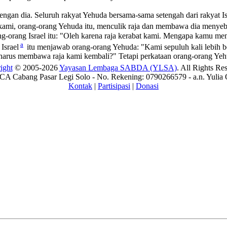
dengan dia. Seluruh rakyat Yehuda bersama-sama setengah dari rakyat Is
 kami, orang-orang Yehuda itu, menculik raja dan membawa dia menye
orang Israel itu: "Oleh karena raja kerabat kami. Mengapa kamu men
a
Israel
itu menjawab orang-orang Yehuda: "Kami sepuluh kali lebih b
s membawa raja kami kembali?" Tetapi perkataan orang-orang Yehuda 
ight
© 2005-2026
Yayasan Lembaga SABDA (YLSA)
. All Rights Re
A Cabang Pasar Legi Solo - No. Rekening: 0790266579 - a.n. Yulia 
Kontak
|
Partisipasi
|
Donasi