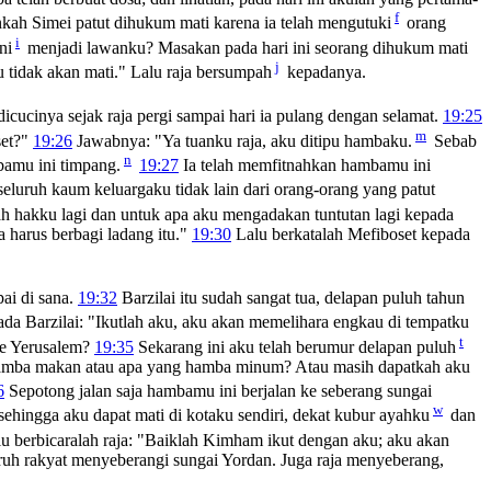
f
kah Simei patut dihukum mati karena ia telah mengutuki
orang
i
ni
menjadi lawanku? Masakan pada hari ini seorang dihukum mati
j
 tidak akan mati." Lalu raja bersumpah
kepadanya.
cucinya sejak raja pergi sampai hari ia pulang dengan selamat.
19:25
m
et?"
19:26
Jawabnya: "Ya tuanku raja, aku ditipu hambaku.
Sebab
n
bamu ini timpang.
19:27
Ia telah memfitnahkan hambamu ini
luruh kaum keluargaku tidak lain dari orang-orang yang patut
 hakku lagi dan untuk apa aku mengadakan tuntutan lagi kepada
 harus berbagi ladang itu."
19:30
Lalu berkatalah Mefiboset kepada
ai di sana.
19:32
Barzilai itu sudah sangat tua, delapan puluh tahun
ada Barzilai: "Ikutlah aku, aku akan memelihara engkau di tempatku
t
ke Yerusalem?
19:35
Sekarang ini aku telah berumur delapan puluh
 hamba makan atau apa yang hamba minum? Atau masih dapatkah aku
6
Sepotong jalan saja hambamu ini berjalan ke seberang sungai
w
ehingga aku dapat mati di kotaku sendiri, dekat kubur ayahku
dan
u berbicaralah raja: "Baiklah Kimham ikut dengan aku; aku akan
uh rakyat menyeberangi sungai Yordan. Juga raja menyeberang,