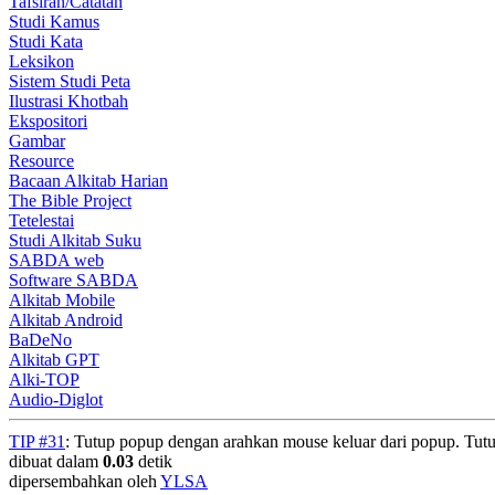
Tafsiran/Catatan
Studi Kamus
Studi Kata
Leksikon
Sistem Studi Peta
Ilustrasi Khotbah
Ekspositori
Gambar
Resource
Bacaan Alkitab Harian
The Bible Project
Tetelestai
Studi Alkitab Suku
SABDA web
Software SABDA
Alkitab Mobile
Alkitab Android
BaDeNo
Alkitab GPT
Alki-TOP
Audio-Diglot
TIP #31
: Tutup popup dengan arahkan mouse keluar dari popup. Tut
dibuat dalam
0.03
detik
dipersembahkan oleh
YLSA