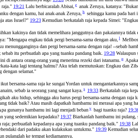
e
 raja."
19:21
Lalu berbicaralah Abisai,
anak Zeruya, katanya: "Bukan
h
anku dengan kamu, hai anak-anak Zeruya,
sehingga kamu pada hari i
ja atas Israel?"
19:23
Kemudian berkatalah raja kepada Simei: "Engkau
hkan kakinya dan tidak memelihara janggutnya dan pakaiannya tidak di
l
anya: "Mengapa engkau tidak pergi bersama-sama dengan aku,
Mefibos
aku menungganginya dan pergi bersama-sama dengan raja! --sebab ham
 sebab itu perbuatlah apa yang tuanku pandang baik.
19:28
Walaupun se
q
ni di antara orang-orang yang menerima rezeki dari istanamu.
Apakah
kata-kata lagi tentang halmu? Aku telah memutuskan: Engkau dan Ziba
g dengan selamat."
n ikut bersama-sama raja ke sungai Yordan untuk mengantarkannya samp
s
anaim, sebab ia seorang yang sangat kaya.
19:33
Berkatalah raja kep
agikah aku hidup, sehingga aku harus pergi bersama-sama dengan raja 
yang tidak baik? Atau masih dapatkah hambamu ini merasai apa yang
v
pa gunanya hambamu ini lagi menjadi beban
bagi tuanku raja?
19:3
ran yang sedemikian kepadaku?
19:37
Biarkanlah hambamu ini pulang, s
u raja; perbuatlah kepadanya apa yang tuanku pandang baik."
19:38
Lal
kehendaki dari padaku akan kulakukan untukmu."
19:39
Kemudian selur
pun pulanglah ke tempat kediamannya.