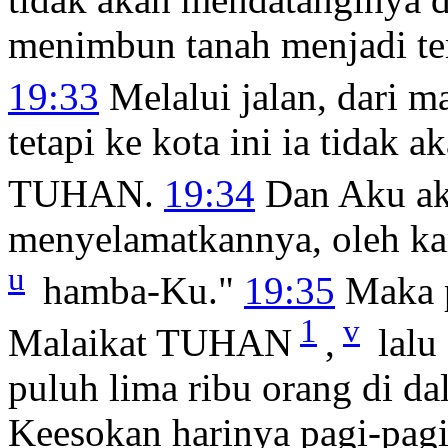
menimbun tanah menjadi t
19:33
Melalui jalan, dari ma
tetapi ke kota ini ia tidak
TUHAN.
19:34
Dan Aku ak
menyelamatkannya, oleh ka
u
hamba-Ku."
19:35
Maka p
1
v
Malaikat TUHAN
,
lalu
puluh lima ribu orang di d
Keesokan harinya pagi-pag