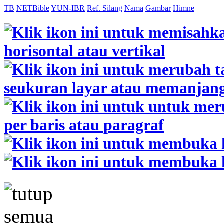
TB
NETBible
YUN-IBR
Ref. Silang
Nama
Gambar
Himne