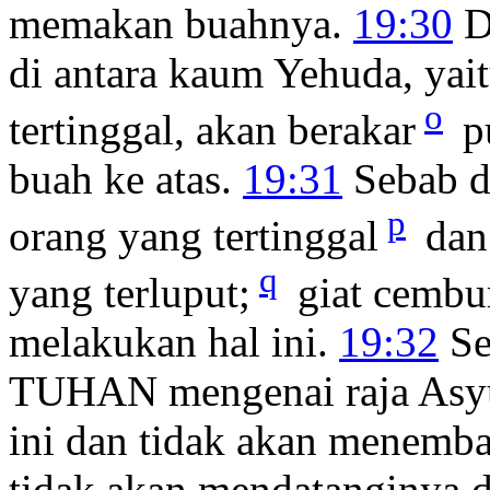
memakan buahnya.
19:30
D
di antara kaum Yehuda, yai
o
tertinggal, akan berakar
p
buah ke atas.
19:31
Sebab da
p
orang yang tertinggal
dan
q
yang terluput;
giat cembu
melakukan hal ini.
19:32
Se
TUHAN mengenai raja Asyur
ini dan tidak akan menemba
tidak akan mendatanginya d