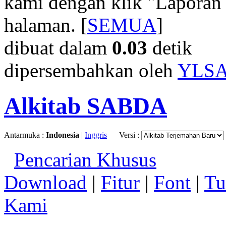
kami dengan klik "Laporan
halaman. [
SEMUA
]
dibuat dalam
0.03
detik
dipersembahkan oleh
YLS
Alkitab SABDA
Antarmuka :
Indonesia
|
Inggris
Versi :
Pencarian Khusus
Download
|
Fitur
|
Font
|
Tu
Kami