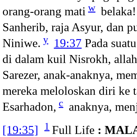
w
orang-orang mati
belaka
Sanherib, raja Asyur, dan p
y
Niniwe.
19:37
Pada suatu
di dalam kuil Nisrokh, all
Sarezer, anak-anaknya, me
mereka meloloskan diri ke t
c
Esarhadon,
anaknya, menj
1
[19:35]
Full Life
: MAL