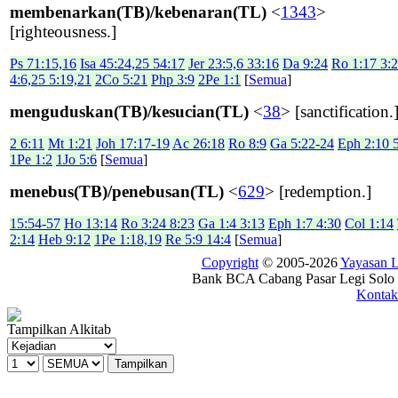
membenarkan(TB)/kebenaran(TL)
<
1343
>
[righteousness.]
Ps 71:15,16
Isa 45:24,25 54:17
Jer 23:5,6 33:16
Da 9:24
Ro 1:17 3:
4:6,25 5:19,21
2Co 5:21
Php 3:9
2Pe 1:1
[
Semua
]
menguduskan(TB)/kesucian(TL)
<
38
> [sanctification.
2 6:11
Mt 1:21
Joh 17:17-19
Ac 26:18
Ro 8:9
Ga 5:22-24
Eph 2:10 
1Pe 1:2
1Jo 5:6
[
Semua
]
menebus(TB)/penebusan(TL)
<
629
> [redemption.]
15:54-57
Ho 13:14
Ro 3:24 8:23
Ga 1:4 3:13
Eph 1:7 4:30
Col 1:14
2:14
Heb 9:12
1Pe 1:18,19
Re 5:9 14:4
[
Semua
]
Copyright
© 2005-2026
Yayasan
Bank BCA Cabang Pasar Legi Solo -
Kontak
Tampilkan Alkitab