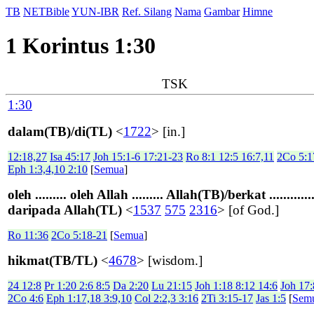
TB
NETBible
YUN-IBR
Ref. Silang
Nama
Gambar
Himne
1 Korintus 1:30
TSK
1:30
dalam(TB)/di(TL)
<
1722
> [in.]
12:18,27
Isa 45:17
Joh 15:1-6 17:21-23
Ro 8:1 12:5 16:7,11
2Co 5:1
Eph 1:3,4,10 2:10
[
Semua
]
oleh ......... oleh Allah ......... Allah(TB)/berkat .............
daripada Allah(TL)
<
1537
575
2316
> [of God.]
Ro 11:36
2Co 5:18-21
[
Semua
]
hikmat(TB/TL)
<
4678
> [wisdom.]
24 12:8
Pr 1:20 2:6 8:5
Da 2:20
Lu 21:15
Joh 1:18 8:12 14:6
Joh 17:
2Co 4:6
Eph 1:17,18 3:9,10
Col 2:2,3 3:16
2Ti 3:15-17
Jas 1:5
[
Sem